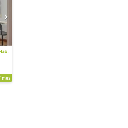
 Hab.
/ mes