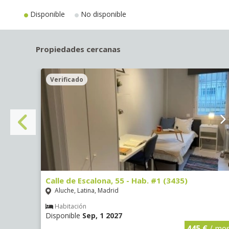
Disponible
No disponible
Propiedades cercanas
Verificado
Calle de Escalona, 55 - Hab. #1 (3435)
Aluche, Latina, Madrid
Habitación
Disponible
Sep, 1 2027
€
/ mes
445 €
/ me