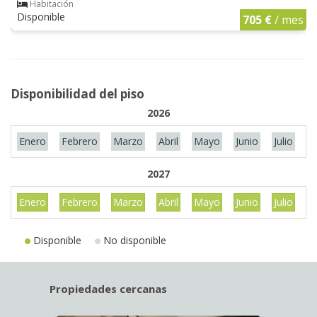
Habitación
Disponible
705 €
/ mes
Disponibilidad del piso
2026
Enero
Febrero
Marzo
Abril
Mayo
Junio
Julio
A
2027
Enero
Febrero
Marzo
Abril
Mayo
Junio
Julio
A
Disponible
No disponible
Propiedades cercanas