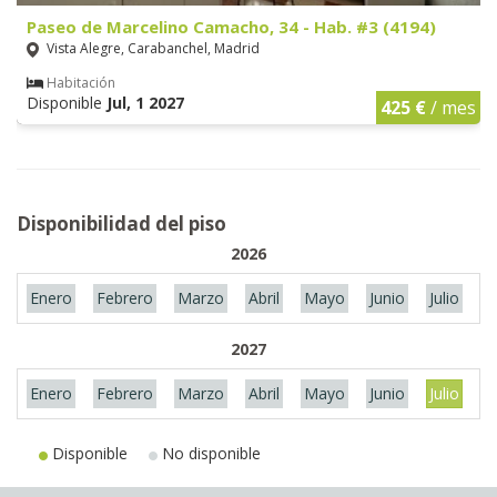
Paseo de Marcelino Camacho, 34 - Hab. #3 (4194)
Vista Alegre, Carabanchel, Madrid
Habitación
Disponible
Jul, 1 2027
425 €
/ mes
Disponibilidad del piso
2026
Enero
Febrero
Marzo
Abril
Mayo
Junio
Julio
A
2027
Enero
Febrero
Marzo
Abril
Mayo
Junio
Julio
A
Disponible
No disponible