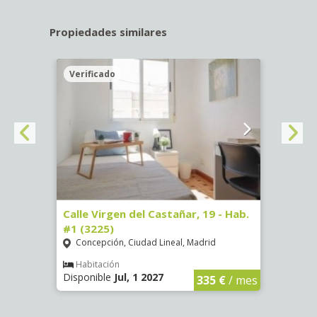
Propiedades similares
Verificado
Veri
34 -
Calle Virgen del Castañar, 19 - Hab.
Calle
#1 (3225)
(3344
Concepción, Ciudad Lineal, Madrid
Aluc
Habitación
Hab
Disponible
Jul, 1 2027
Dispo
€
/ mes
335 €
/ mes