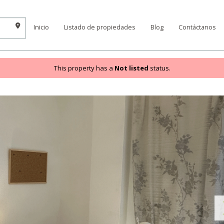
Inicio
Listado de propiedades
Blog
Contáctanos
This property has a
Not listed
status.