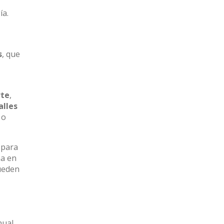
ía.
s
, que
rte
,
alles
 o
 para
na en
pueden
nual