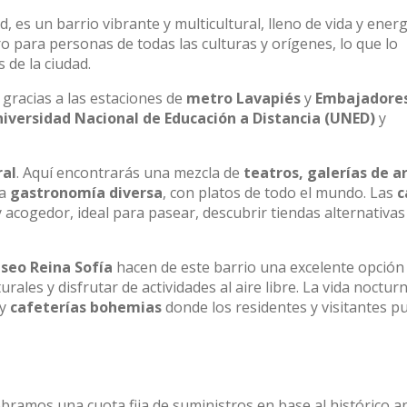
, es un barrio vibrante y multicultural, lleno de vida y energ
o para personas de todas las culturas y orígenes, lo que lo
 de la ciudad.
 gracias a las estaciones de
metro Lavapiés
y
Embajadore
iversidad Nacional de Educación a Distancia (UNED)
y
ral
. Aquí encontrarás una mezcla de
teatros, galerías de a
na
gastronomía diversa
, con platos de todo el mundo. Las
c
 acogedor, ideal para pasear, descubrir tiendas alternativas
seo Reina Sofía
hacen de este barrio una excelente opción
ales y disfrutar de actividades al aire libre. La vida noctur
y
cafeterías bohemias
donde los residentes y visitantes 
obramos una cuota fija de suministros en base al histórico a