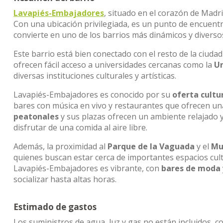
Lavapiés-Embajadores
, situado en el corazón de Madrid
Con una ubicación privilegiada, es un punto de encuentr
convierte en uno de los barrios más dinámicos y diversos
Este barrio está bien conectado con el resto de la ciudad
ofrecen fácil acceso a universidades cercanas como la
Un
diversas instituciones culturales y artísticas.
Lavapiés-Embajadores es conocido por su
oferta cultu
bares con música en vivo y restaurantes que ofrecen u
peatonales
y sus plazas ofrecen un ambiente relajado y
disfrutar de una comida al aire libre.
Además, la proximidad al
Parque de la Vaguada
y el
Mu
quienes buscan estar cerca de importantes espacios cultur
Lavapiés-Embajadores es vibrante, con
bares de moda
socializar hasta altas horas.
Estimado de gastos
Los suministros de agua, luz y gas no están incluidos, c