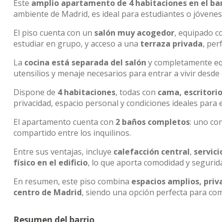
Este
amplio apartamento de 4 habitaciones en el bar
ambiente de Madrid, es ideal para estudiantes o jóvene
El piso cuenta con un
salón muy acogedor
, equipado 
estudiar en grupo, y acceso a una
terraza privada
, per
La
cocina está separada del salón
y completamente e
utensilios y menaje necesarios para entrar a vivir desde 
Dispone de
4 habitaciones
, todas con
cama, escritorio
privacidad, espacio personal y condiciones ideales para e
El apartamento cuenta con
2 baños completos
: uno co
compartido entre los inquilinos.
Entre sus ventajas, incluye
calefacción central
,
servic
físico en el edificio
, lo que aporta comodidad y segurida
En resumen, este piso combina
espacios amplios, priva
centro de Madrid
, siendo una opción perfecta para com
Resumen del barrio