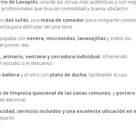
rio de Lavapiés
, una de las zonas más auténticas y con me
s profesionales que buscan comodidad y buena ubicación.
con
dos sofás
, una
mesa de comedor
para compartir comid
fecta para disfrutar del aire libre.
quipada con
nevera, microondas, lavavajillas
y todos los
el primer día.
, armario, ventana y cerradura individual
, ofreciendo
l estudio o el descanso.
n
bañera
y el otro con
plato de ducha
, facilitando el uso
io de limpieza quincenal de las zonas comunes
, y
portero
d adicional.
cidad, servicios incluidos y una excelente ubicación en e
partir.