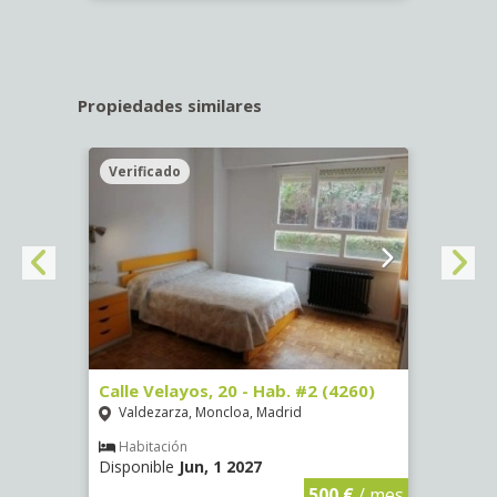
Propiedades similares
Verificado
Veri
º -
Calle Velayos, 20 - Hab. #2 (4260)
Calle
Valdezarza, Moncloa, Madrid
Vald
Habitación
Hab
Disponible
Jun, 1 2027
Dispo
€
/ mes
500 €
/ mes