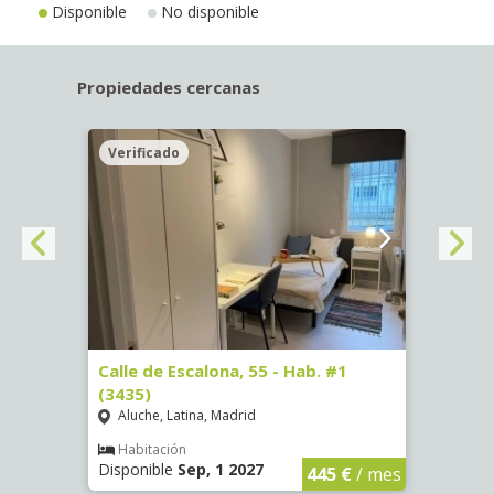
Disponible
No disponible
Propiedades cercanas
Verificado
Veri
63)
Calle de Escalona, 55 - Hab. #1
Calle
(3435)
(3436
Aluche, Latina, Madrid
Aluc
€
/ mes
Habitación
Hab
Disponible
Sep, 1 2027
Dispo
445 €
/ mes