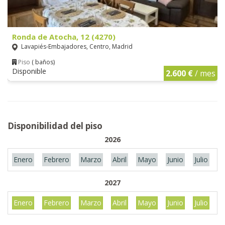
Ronda de Atocha, 12 (4270)
Lavapiés-Embajadores, Centro, Madrid
Piso
( baños)
Disponible
2.600 €
/ mes
Disponibilidad del piso
2026
Enero
Febrero
Marzo
Abril
Mayo
Junio
Julio
A
2027
Enero
Febrero
Marzo
Abril
Mayo
Junio
Julio
A