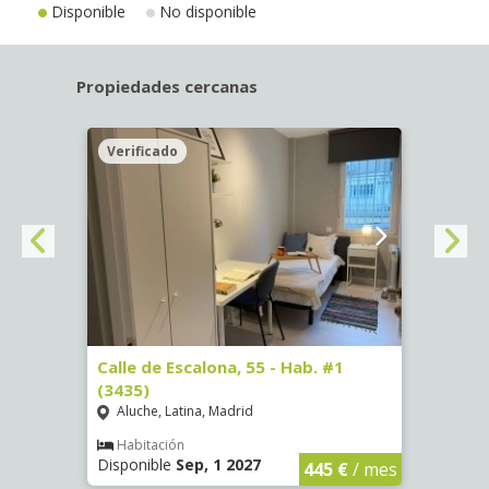
Disponible
No disponible
Propiedades cercanas
Verificado
Veri
63)
Calle de Escalona, 55 - Hab. #1
Calle
(3435)
(3436
Aluche, Latina, Madrid
Aluc
€
/ mes
Habitación
Hab
Disponible
Sep, 1 2027
Dispo
445 €
/ mes