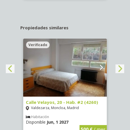
Propiedades similares
Verificado
Veri
º -
Calle Velayos, 20 - Hab. #2 (4260)
Calle
Valdezarza, Moncloa, Madrid
Vald
Habitación
Hab
Disponible
Jun, 1 2027
Dispo
€
/ mes
500 €
/ mes