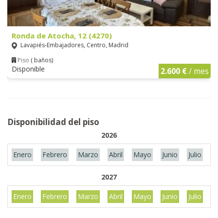
Ronda de Atocha, 12 (4270)
Lavapiés-Embajadores, Centro, Madrid
Piso
( baños)
Disponible
2.600 €
/ mes
Disponibilidad del piso
2026
Enero
Febrero
Marzo
Abril
Mayo
Junio
Julio
A
2027
Enero
Febrero
Marzo
Abril
Mayo
Junio
Julio
A