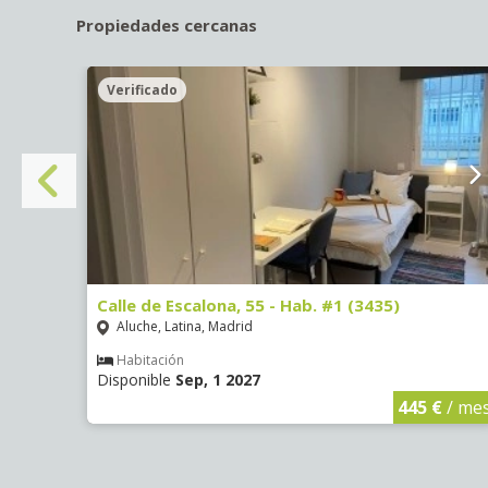
Propiedades cercanas
Verificado
Calle de Escalona, 55 - Hab. #1 (3435)
Aluche, Latina, Madrid
Habitación
Disponible
Sep, 1 2027
€
/ mes
445 €
/ me