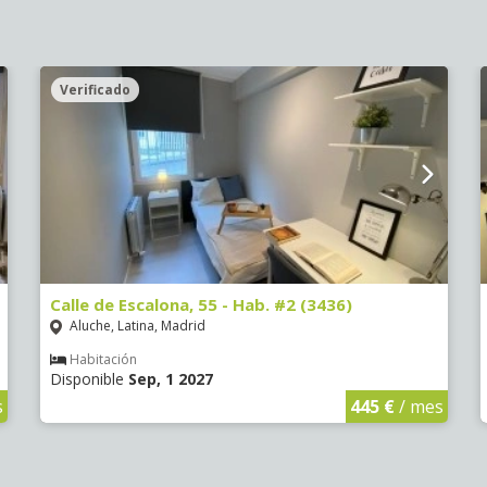
Verificado
Calle de Escalona, 55 - Hab. #2 (3436)
Aluche, Latina, Madrid
Habitación
Disponible
Sep, 1 2027
s
445 €
/ mes