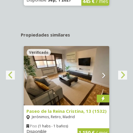
445 €
/ mes
Propiedades similares
Verificado
Veri
Paseo de la Reina Cristina, 13 (1532)
Calle
Jerónimos, Retiro, Madrid
Luce
Piso
(1 habs - 1 baños)
Piso
Disponible
Dispo
€
/ mes
1.150 €
/ mes