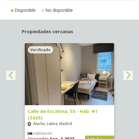
Disponible
No disponible
Propiedades cercanas
Verificado
Veri
63)
Calle de Escalona, 55 - Hab. #1
Calle
(3435)
(3436
Aluche, Latina, Madrid
Aluc
€
/ mes
Habitación
Hab
Disponible
Sep, 1 2027
Dispo