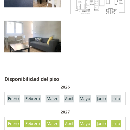
Disponibilidad del piso
2026
Enero
Febrero
Marzo
Abril
Mayo
Junio
Julio
A
2027
Enero
Febrero
Marzo
Abril
Mayo
Junio
Julio
A