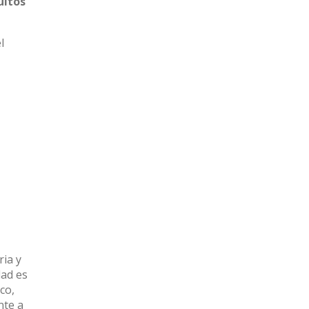
uitos
l
ria y
dad es
co,
nte a