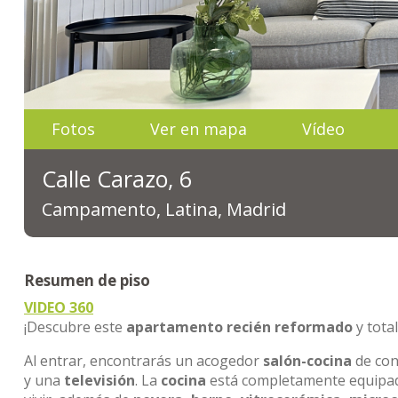
Fotos
Ver en mapa
Vídeo
Calle Carazo, 6
Campamento, Latina, Madrid
Resumen de piso
VIDEO 360
¡Descubre este
apartamento recién reformado
y tota
Al entrar, encontrarás un acogedor
salón-cocina
de con
y una
televisión
. La
cocina
está completamente equipad