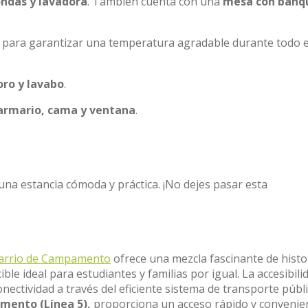
ondas y lavadora
. También cuenta con una
mesa con banq
para garantizar una temperatura agradable durante todo e
oro y lavabo
.
 armario, cama y ventana
.
na estancia cómoda y práctica. ¡No dejes pasar esta
arrio de Campamento
ofrece una mezcla fascinante de histo
le ideal para estudiantes y familias por igual. La accesibili
onectividad a través del eficiente sistema de transporte públi
ento (Línea 5),
proporciona un acceso rápido y convenie