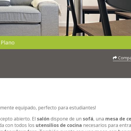
Plano
Compar
lmente equipado, perfecto para estudiantes!
cepto abierto. El
salón
dispone de un
sofá
, una
mesa de c
a con todos los
utensilios de cocina
necesarios para entra