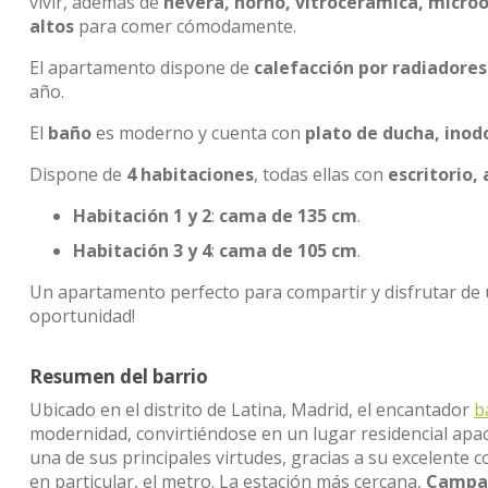
vivir, además de
nevera, horno, vitrocerámica, micro
altos
para comer cómodamente.
El apartamento dispone de
calefacción por radiadores
año.
El
baño
es moderno y cuenta con
plato de ducha, inod
Dispone de
4 habitaciones
, todas ellas con
escritorio,
Habitación 1 y 2
:
cama de 135 cm
.
Habitación 3 y 4
:
cama de 105 cm
.
Un apartamento perfecto para compartir y disfrutar de u
oportunidad!
Resumen del barrio
Ubicado en el distrito de Latina, Madrid, el encantador
b
modernidad, convirtiéndose en un lugar residencial apacib
una de sus principales virtudes, gracias a su excelente c
en particular, el metro. La estación más cercana,
Campam