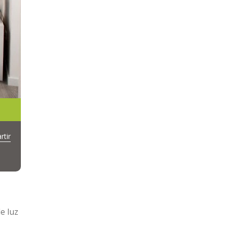
tir
e luz