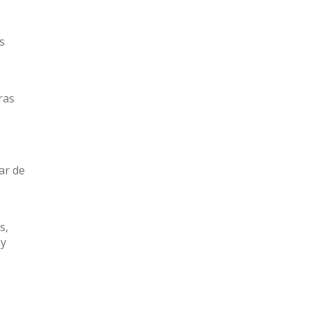
s
ras
ar de
s,
ay