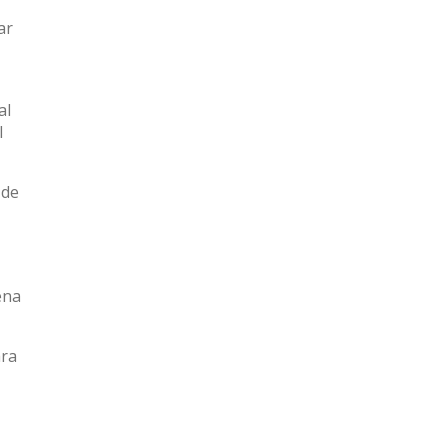
ar
al
l
 de
ena
ara