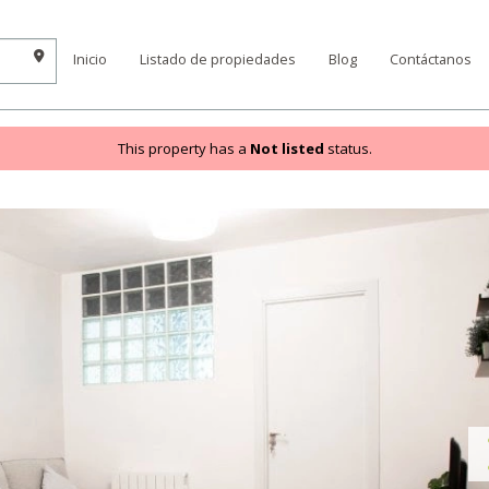
Inicio
Listado de propiedades
Blog
Contáctanos
This property has a
Not listed
status.