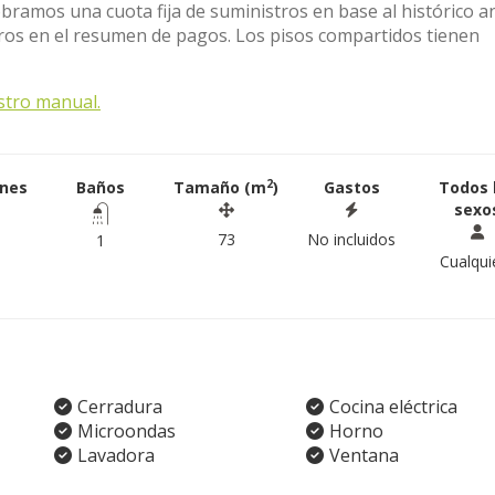
obramos una cuota fija de suministros en base al histórico a
tros en el resumen de pagos. Los pisos compartidos tienen
stro manual.
2
ones
Baños
Tamaño (m
)
Gastos
Todos 
sexo
73
No incluidos
1
Cualqui
Cerradura
Cocina eléctrica
Microondas
Horno
Lavadora
Ventana