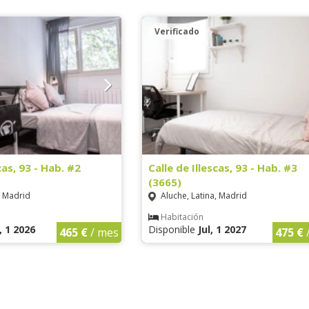
Verificado
cas, 93 - Hab. #2
Calle de Illescas, 93 - Hab. #3
(3665)
, Madrid
Aluche, Latina, Madrid
Habitación
, 1 2026
Disponible
Jul, 1 2027
465 €
/ mes
475 €