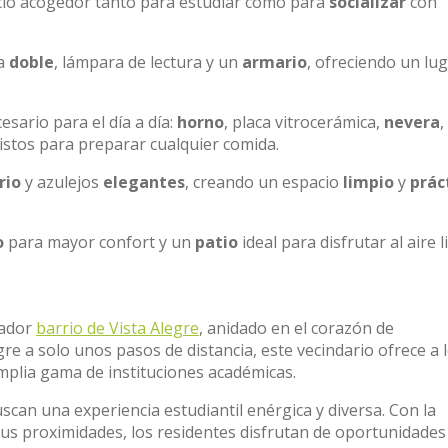
io acogedor tanto para estudiar como para
socializar
con
ma
doble
, lámpara de lectura y un
armario
, ofreciendo un lu
esario para el día a día:
horno
, placa vitrocerámica,
nevera
,
 listos para preparar cualquier comida.
rio
y azulejos
elegantes
, creando un espacio
limpio
y
prác
o
para mayor confort y un
patio
ideal para disfrutar al aire l
tador
barrio de Vista Alegre
, anidado en el corazón de
re a solo unos pasos de distancia, este vecindario ofrece a 
mplia gama de instituciones académicas.
can una experiencia estudiantil enérgica y diversa. Con la
us proximidades, los residentes disfrutan de oportunidades