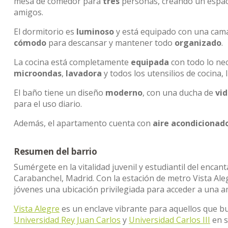
mesa de comedor para
tres
personas, creando un espac
amigos.
El dormitorio es
luminoso
y está equipado con una ca
cómodo
para descansar y mantener todo
organizado
.
La cocina está completamente
equipada
con todo lo nec
microondas
,
lavadora
y todos los utensilios de cocina,
El baño tiene un diseño
moderno
, con una ducha de
vid
para el uso diario.
Además, el apartamento cuenta con
aire acondicionad
Resumen del barrio
Sumérgete en la vitalidad juvenil y estudiantil del encan
Carabanchel, Madrid. Con la estación de metro Vista Aleg
jóvenes una ubicación privilegiada para acceder a una a
Vista Alegre
es un enclave vibrante para aquellos que bus
Universidad Rey Juan Carlos
y
Universidad Carlos III
en s