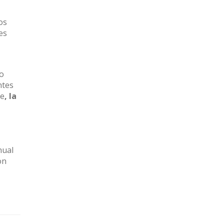
os
es
so
ntes
re
, la
nual
on