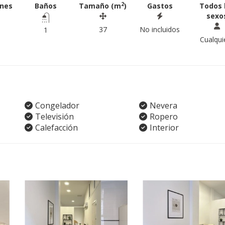
2
ones
Baños
Tamaño (m
)
Gastos
Todos 
sexo
37
No incluidos
1
Cualqui
Congelador
Nevera
Televisión
Ropero
Calefacción
Interior