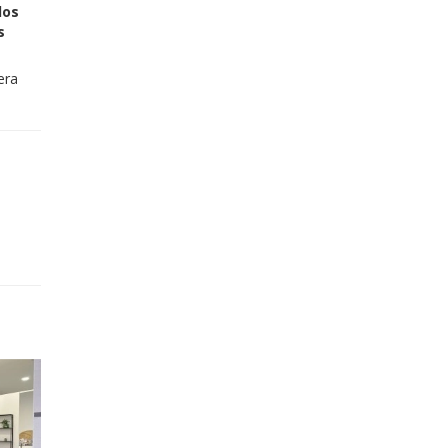
los
s
era