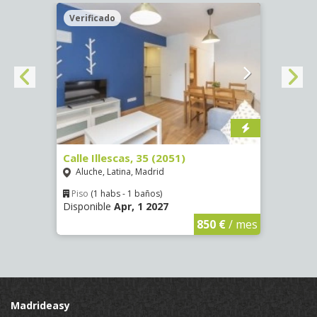
Verificado
Veri
Calle Illescas, 35 (2051)
Calle
Aluche, Latina, Madrid
Aluc
Piso
(1 habs - 1 baños)
Piso
Disponible
Apr, 1 2027
Dispo
€
/ mes
850 €
/ mes
Madrideasy