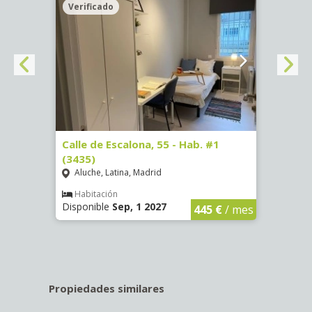
Verificado
Veri
63)
Calle de Escalona, 55 - Hab. #1
Calle
(3435)
(3436
Aluche, Latina, Madrid
Aluc
€
/ mes
Habitación
Hab
Disponible
Sep, 1 2027
Dispo
445 €
/ mes
Propiedades similares