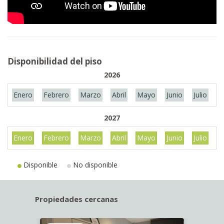
Disponibilidad del piso
2026
Enero
Febrero
Marzo
Abril
Mayo
Junio
Julio
A
2027
Enero
Febrero
Marzo
Abril
Mayo
Junio
Julio
A
Disponible
No disponible
Propiedades cercanas