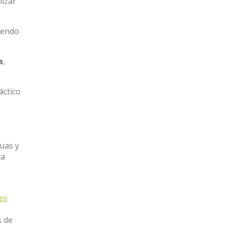
lizar
ciendo
a
,
áctico
guas y
ja
nes
s de