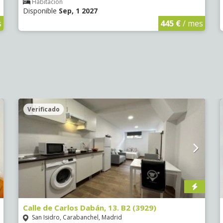
Habitación
Disponible
Sep, 1 2027
s
445 €
/ mes
Verificado
Calle de Carlos Dabán, 13. B2 (3929)
San Isidro, Carabanchel, Madrid