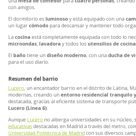
una
mesa de comedor
para
cuatro personas
, creand
con amigos.
El dormitorio es
luminoso
y está equipado con una
cam
un lugar
cómodo
para descansar y mantener todo orga
La
cocina
está completamente equipada con todo lo neces
microondas
,
lavadora
y todos los
utensilios de cocina
El
baño
tiene un
diseño moderno
, con una
ducha de vi
para el uso diario.
Resumen del barrio
Lucero
, un encantador barrio en el distrito de Latina, M
modernas, creando un
entorno residencial tranquilo 
destacada, gracias al eficiente sistema de transporte pú
Lucero (Línea 6)
.
Aunque
Lucero
no alberga universidades en su núcleo, s
educativas
destacadas en Madrid a través del metro, co
Universidad Politécnica de Madrid
con sus diversos cam