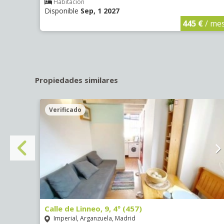
Habitación
Disponible
Sep, 1 2027
€
/ mes
445 €
/ me
Propiedades similares
Verificado
Calle de Linneo, 9, 4º (457)
Imperial, Arganzuela, Madrid