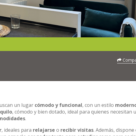
Compar
uscan un lugar
cómodo y funcional
, con un estilo
modern
quilo
, cómodo y bien dotado, ideal para quienes necesitan 
omodidades
.
r
, ideales para
relajarse
o
recibir visitas
. Además, dispone