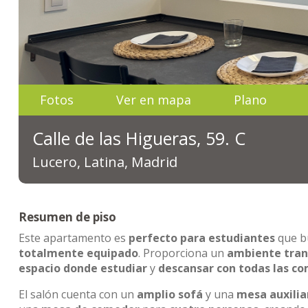
Fotos
Ver en mapa
Plano
Calle de las Higueras, 59. C
Lucero, Latina, Madrid
Resumen de piso
Este apartamento es
perfecto para estudiantes
que b
totalmente equipado
. Proporciona un
ambiente tran
espacio donde estudiar
y
descansar con todas las c
El salón cuenta con un
amplio sofá
y una
mesa auxilia