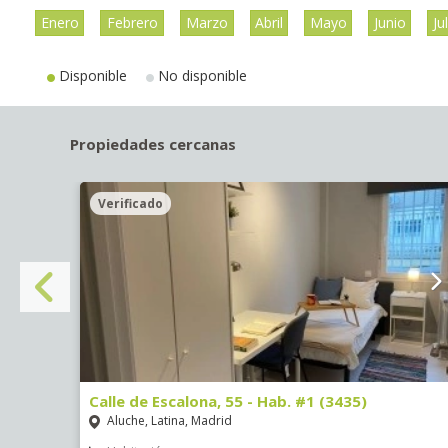
Enero
Febrero
Marzo
Abril
Mayo
Junio
Ju
Disponible
No disponible
Propiedades cercanas
Verificado
Calle de Escalona, 55 - Hab. #1 (3435)
Aluche, Latina, Madrid