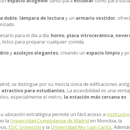
o un
espacio acogedor
tanto para
estudiar
como para socia
a doble
,
lámpara de lectura
y un
armario vestidor
, ofre
nizado.
ario para el día a día:
horno
,
placa vitrocerámica
,
never
, listos para preparar cualquier comida.
drio
y
azulejos elegantes
, creando un
espacio limpio
y pr
adrid, se distingue por su mezcla única de edificaciones anti
y atractivo para estudiantes.
La accesibilidad es una venta
blico, especialmente el metro,
la estación más cercana es
u ubicación estratégica permite un fácil acceso a
institucio
mo la
Universidad Complutense de Madrid
en Moncloa, la
pus,
ESIC University
y la
Universidad Rey Juan Carlos
. Ademá