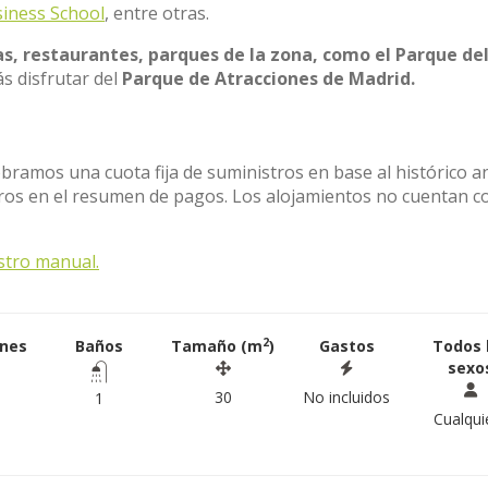
iness School
, entre otras.
s, restaurantes, parques de la zona, como el Parque de
s disfrutar del
Parque de Atracciones de Madrid.
obramos una cuota fija de suministros en base al histórico a
stros en el resumen de pagos. Los alojamientos no cuentan c
stro manual.
2
ones
Baños
Tamaño (m
)
Gastos
Todos 
sexo
30
No incluidos
1
Cualqui