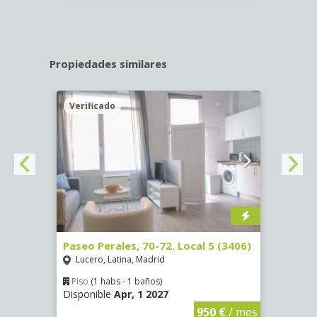
Propiedades similares
Verificado
Veri
)
Paseo Perales, 70-72. Local 5 (3406)
Calle
Lucero, Latina, Madrid
Luce
Piso
(1 habs - 1 baños)
Piso
Disponible
Apr, 1 2027
Dispon
€
/ mes
950 €
/ mes