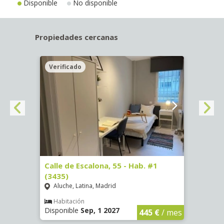
Disponible
No disponible
Propiedades cercanas
Verificado
Veri
63)
Calle de Escalona, 55 - Hab. #1
Calle
(3435)
(3436
Aluche, Latina, Madrid
Aluc
€
/ mes
Habitación
Hab
Disponible
Sep, 1 2027
Dispo
445 €
/ mes