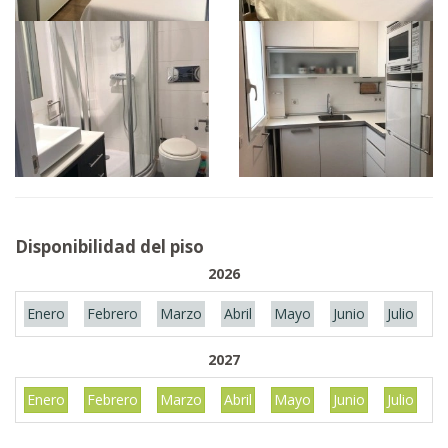
Disponibilidad del piso
2026
Enero
Febrero
Marzo
Abril
Mayo
Junio
Julio
A
2027
Enero
Febrero
Marzo
Abril
Mayo
Junio
Julio
A