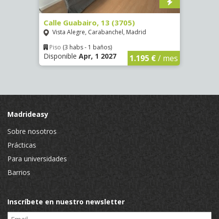
Calle Guabairo, 13 (3705)
Calle
Vista Alegre, Carabanchel, Madrid
Gazt
Piso
(3 habs - 1 baños)
Piso
Disponible
Apr, 1 2027
Dispon
€
/ mes
1.195 €
/ mes
Madrideasy
Sobre nosotros
Prácticas
Para universidades
Barrios
Inscríbete en nuestro newsletter
Email