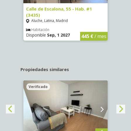
63)
Calle de Escalona, 55 - Hab. #1
Calle
(3435)
(3436
Aluche, Latina, Madrid
Aluc
€
/ mes
Habitación
Hab
Disponible
Sep, 1 2027
Dispo
445 €
/ mes
Propiedades similares
Verificado
Veri