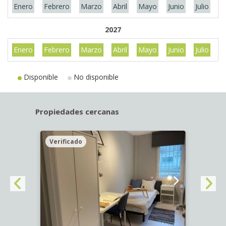
Enero
Febrero
Marzo
Abril
Mayo
Junio
Julio
A
2027
Enero
Febrero
Marzo
Abril
Mayo
Junio
Julio
A
Disponible
No disponible
Propiedades cercanas
Verificado
Veri