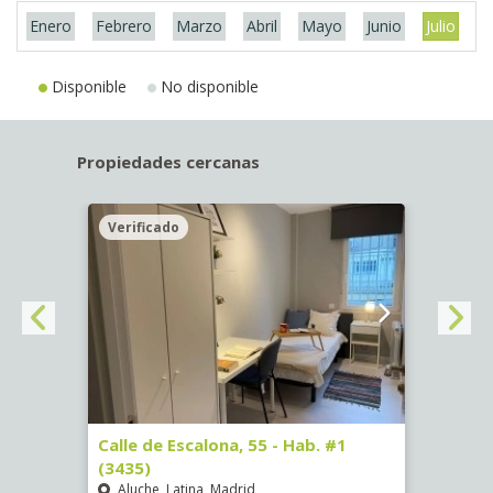
Enero
Febrero
Marzo
Abril
Mayo
Junio
Julio
A
Disponible
No disponible
Propiedades cercanas
Verificado
Veri
63)
Calle de Escalona, 55 - Hab. #1
Calle
(3435)
(3436
Aluche, Latina, Madrid
Aluc