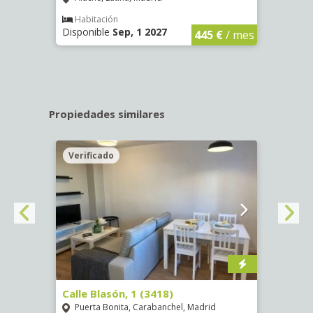
€
/ mes
Habitación
Hab
Disponible
Sep, 1 2027
Dispo
445 €
/ mes
Propiedades similares
Verificado
Veri
)
Calle Blasón, 1 (3418)
Camin
Puerta Bonita, Carabanchel, Madrid
Opañ