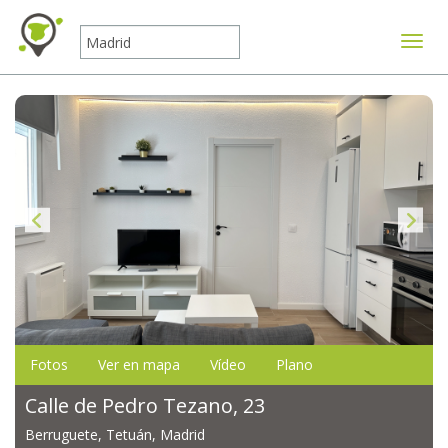
Mostr
Fotos
Ver en mapa
Vídeo
Plano
Calle de Pedro Tezano, 23
Berruguete, Tetuán, Madrid