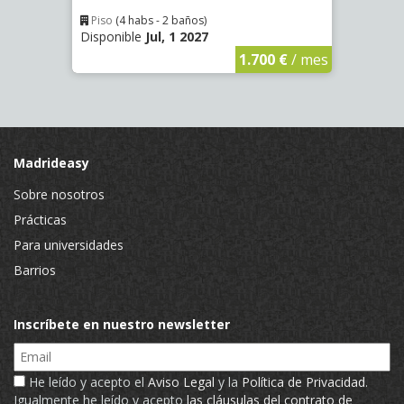
Piso
(4 habs - 2 baños)
Piso
Disponible
Jul, 1 2027
Dispon
€
/ mes
1.700 €
/ mes
Madrideasy
Sobre nosotros
Prácticas
Para universidades
Barrios
Inscríbete en nuestro newsletter
Email
He leído y acepto el
Aviso Legal
y la
Política de Privacidad
.
Igualmente he leído y acepto
las cláusulas del contrato de