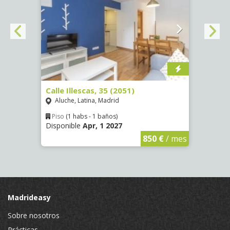
Calle Illescas, 35 (2051)
Calle
Aluche, Latina, Madrid
Aluc
Piso
(1 habs - 1 baños)
Piso
Disponible
Apr, 1 2027
Dispo
€
/ mes
850 €
/ mes
Madrideasy
Sobre nosotros
Prácticas