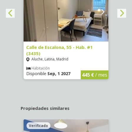
63)
Calle de Escalona, 55 - Hab. #1
Calle
(3435)
(3436
Aluche, Latina, Madrid
Aluc
€
/ mes
Habitación
Hab
Disponible
Sep, 1 2027
Dispo
445 €
/ mes
Propiedades similares
Verificado
Veri