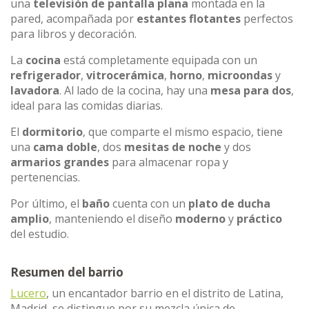
una
televisión de pantalla plana
montada en la
pared, acompañada por
estantes flotantes
perfectos
para libros y decoración.
La
cocina
está completamente equipada con un
refrigerador
,
vitrocerámica
,
horno
,
microondas
y
lavadora
. Al lado de la cocina, hay una
mesa para dos
,
ideal para las comidas diarias.
El
dormitorio
, que comparte el mismo espacio, tiene
una
cama doble
, dos
mesitas de noche
y dos
armarios grandes
para almacenar ropa y
pertenencias.
Por último, el
baño
cuenta con un
plato de ducha
amplio
, manteniendo el diseño
moderno
y
práctico
del estudio.
Resumen del barrio
Lucero
, un encantador barrio en el distrito de Latina,
Madrid, se distingue por su mezcla única de