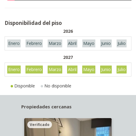
Disponibilidad del piso
2026
Enero
Febrero
Marzo
Abril
Mayo
Junio
Julio
A
2027
Enero
Febrero
Marzo
Abril
Mayo
Junio
Julio
A
Disponible
No disponible
Propiedades cercanas
Verificado
Veri