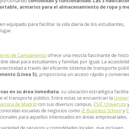
roporcionando
comodidad y funcionalidad.
Las 3 habitacio
ortable, armarios para el almacenamiento de ropa y m
 equipado para facilitar la vida diaria de los estudiantes,
lugar.
arrio de Campamento
ofrece una mezcla fascinante de histo
le ideal para estudiantes y familias por igual. La accesibili
onectividad a través del eficiente sistema de transporte públi
ento (Línea 5),
proporciona un acceso rápido y convenie
ivas en su área inmediata
, su ubicación estratégica facilita
el transporte público. Entre estas se encuentran la
Univer
técnica de Madrid
con sus diversos campus,
ESIC University
y
reconocidas escuelas de negocios como
IE Business School
y
E
ionales para aquellos interesados en áreas empresariales.
ariedad de servicios y comodidades locales, que incluyen