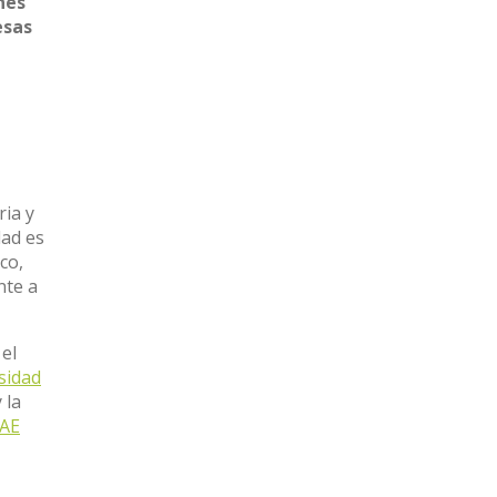
nes
esas
ria y
dad es
co,
nte a
 el
sidad
 la
AE