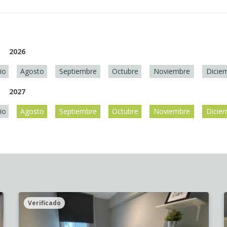
2026
lio
Agosto
Septiembre
Octubre
Noviembre
Dicie
2027
lio
Agosto
Septiembre
Octubre
Noviembre
Dicie
Verificado