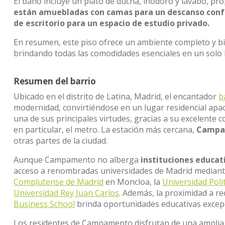
El baño incluye un plato de ducha, inodoro y lavabo, p
están amuebladas con camas para un descanso conf
de escritorio para un espacio de estudio privado.
En resumen, este piso ofrece un ambiente completo y bien
brindando todas las comodidades esenciales en un solo 
Resumen del barrio
Ubicado en el distrito de Latina, Madrid, el encantador
b
modernidad, convirtiéndose en un lugar residencial apacib
una de sus principales virtudes, gracias a su excelente c
en particular, el metro. La estación más cercana,
Campam
otras partes de la ciudad.
Aunque Campamento no alberga
instituciones educat
acceso a renombradas universidades de Madrid mediante 
Complutense de Madrid
en Moncloa, la
Universidad Poli
Universidad Rey Juan Carlos
. Además, la proximidad a 
Business School
brinda oportunidades educativas excepc
Los residentes de Campamento disfrutan de una amplia v