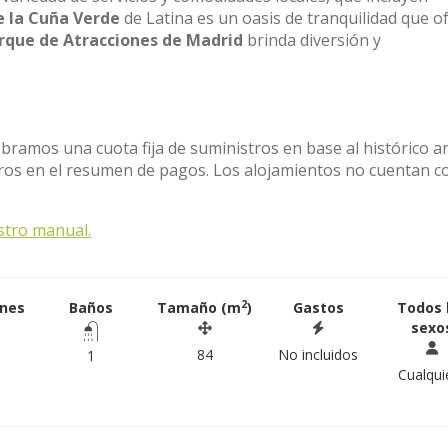
e la Cuña Verde
de Latina es un oasis de tranquilidad que o
rque de Atracciones de Madrid
brinda diversión y
obramos una cuota fija de suministros en base al histórico a
stros en el resumen de pagos. Los alojamientos no cuentan c
stro manual.
2
ones
Baños
Tamaño (m
)
Gastos
Todos 
sexo
84
No incluidos
1
Cualqui