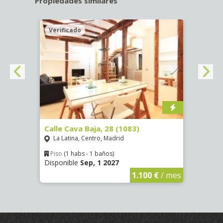
Propiedades similares
Verificado
Veri
(1532)
Calle Cava Baja, 28 (1083)
Calle
La Latina, Centro, Madrid
Aluc
Piso
(1 habs - 1 baños)
Piso
Disponible
Sep, 1 2027
Dispo
€
/ mes
1.100 €
/ mes