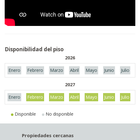
Disponibilidad del piso
2026
Enero
Febrero
Marzo
Abril
Mayo
Junio
Julio
A
2027
Enero
Febrero
Marzo
Abril
Mayo
Junio
Julio
A
Disponible
No disponible
Propiedades cercanas