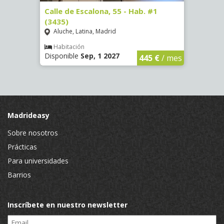
63)
Calle de Escalona, 55 - Hab. #1
Calle
(3435)
(3436
Aluche, Latina, Madrid
Aluc
€
/ mes
Habitación
Hab
Disponible
Sep, 1 2027
Dispo
445 €
/ mes
Madrideasy
Sobre nosotros
Prácticas
Para universidades
Barrios
Inscríbete en nuestro newsletter
Email