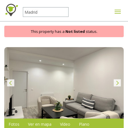
Mostr
This property has a
Not listed
status.
Fotos
Ver en mapa
Vídeo
Plano