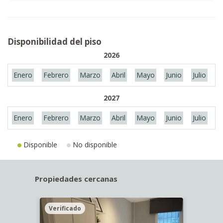
Disponibilidad del piso
2026
Enero
Febrero
Marzo
Abril
Mayo
Junio
Julio
A
2027
Enero
Febrero
Marzo
Abril
Mayo
Junio
Julio
A
Disponible
No disponible
Propiedades cercanas
Verificado
Veri