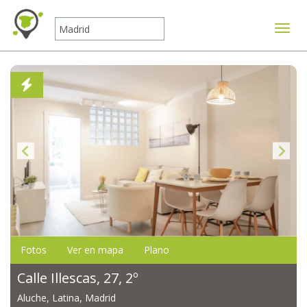
Mostr
Fotos
Ver en mapa
Plano
Calle Illescas, 27, 2º
Aluche, Latina, Madrid