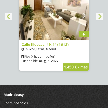
Calle Illescas, 49, 1º (1612)
Aveni
Fátim
Aluche, Latina, Madrid
Vist
Piso
(4 habs - 1 baños)
Disponible
Aug, 1 2027
€
/ mes
Piso
Dispo
1.450 €
/ mes
Madrideasy
Sobre nosotros