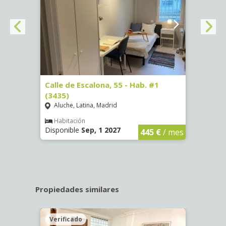
63)
Calle de Escalona, 55 - Hab. #1
Calle
(3435)
(3436
Aluche, Latina, Madrid
Aluc
€
/ mes
Habitación
Hab
Disponible
Sep, 1 2027
Dispo
445 €
/ mes
Propiedades similares
Verificado
Veri