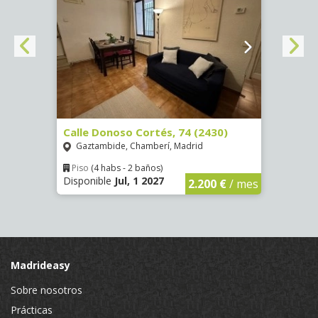
964)
Calle Donoso Cortés, 74 (2430)
Calle
Gaztambide, Chamberí, Madrid
La G
Piso
(4 habs - 2 baños)
Piso
Disponible
Jul, 1 2027
Dispo
€
/ mes
2.200 €
/ mes
Madrideasy
Sobre nosotros
Prácticas