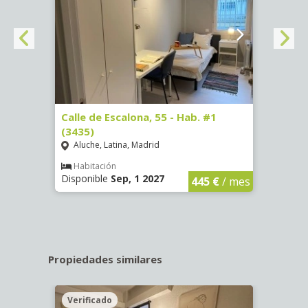
63)
Calle de Escalona, 55 - Hab. #1
Calle
(3435)
(3436
Aluche, Latina, Madrid
Aluc
€
/ mes
Habitación
Hab
Disponible
Sep, 1 2027
Dispo
445 €
/ mes
Propiedades similares
Verificado
Veri