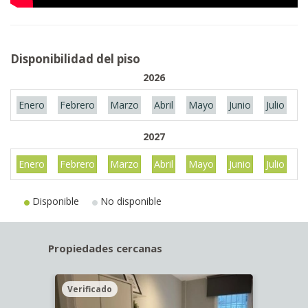
Disponibilidad del piso
2026
Enero
Febrero
Marzo
Abril
Mayo
Junio
Julio
A
2027
Enero
Febrero
Marzo
Abril
Mayo
Junio
Julio
A
Disponible
No disponible
Propiedades cercanas
Verificado
Veri