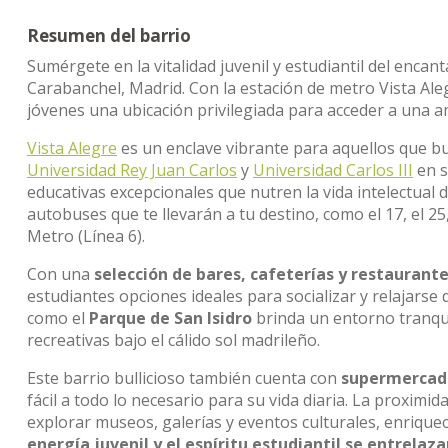
Resumen del barrio
Sumérgete en la vitalidad juvenil y estudiantil del encan
Carabanchel, Madrid. Con la estación de metro Vista Aleg
jóvenes una ubicación privilegiada para acceder a una a
Vista Alegre
es un enclave vibrante para aquellos que bus
Universidad Rey Juan Carlos
y
Universidad Carlos III
en s
educativas excepcionales que nutren la vida intelectual d
autobuses que te llevarán a tu destino, como el 17, el 25,
Metro (Línea 6).
Con una
selección de bares, cafeterías y restaurant
estudiantes opciones ideales para socializar y relajarse
como el
Parque de San Isidro
brinda un entorno tranquil
recreativas bajo el cálido sol madrileño.
Este barrio bullicioso también cuenta con
supermercado
fácil a todo lo necesario para su vida diaria. La proximid
explorar museos, galerías y eventos culturales, enrique
energía juvenil y el espíritu estudiantil se entrela