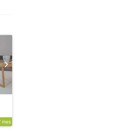
/ mes