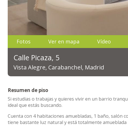
Fotos
Ver en mapa
Vídeo
Calle Picaza, 5
Vista Alegre, Carabanchel, Madrid
Resumen de piso
Si estudias o trabajas y quieres vivir en un barrio tranq
ideal que estás buscando.
Cuenta con 4 habitaciones amuebladas, 1 baño, salón co
tiene bastante luz natural y está totalmente amueblada 