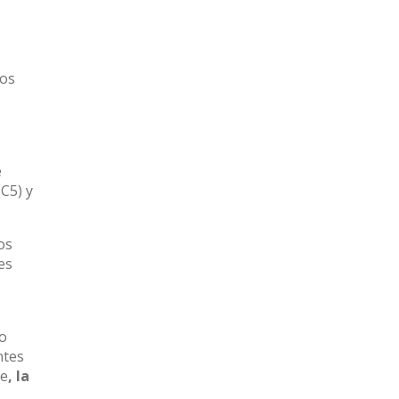
los
e
(C5) y
os
es
so
ntes
re
, la