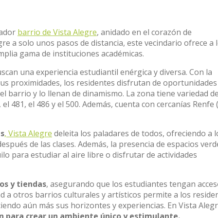
tador
barrio de Vista Alegre
, anidado en el corazón de
re a solo unos pasos de distancia, este vecindario ofrece a 
mplia gama de instituciones académicas.
can una experiencia estudiantil enérgica y diversa. Con la
us proximidades, los residentes disfrutan de oportunidades
el barrio y lo llenan de dinamismo. La zona tiene variedad d
 el 481, el 486 y el 500. Además, cuenta con cercanías Renfe 
es
, Vista Alegre
deleita los paladares de todos, ofreciendo a l
 después de las clases. Además, la presencia de espacios verd
o para estudiar al aire libre o disfrutar de actividades
s y tiendas
, asegurando que los estudiantes tengan acce
ad a otros barrios culturales y artísticos permite a los reside
ciendo aún más sus horizontes y experiencias. En Vista Aleg
zan para crear un ambiente único y estimulante.