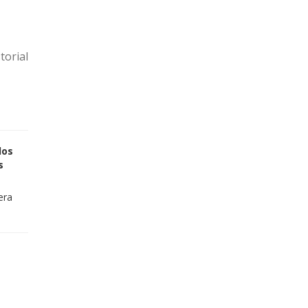
torial
los
s
era