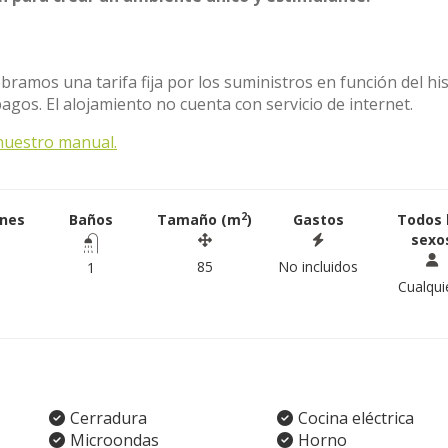
bramos una tarifa fija por los suministros en función del his
agos. El alojamiento no cuenta con servicio de internet.
nuestro manual.
2
ones
Baños
Tamaño (m
)
Gastos
Todos 
sexo
85
No incluidos
1
Cualqui
Cerradura
Cocina eléctrica
Microondas
Horno