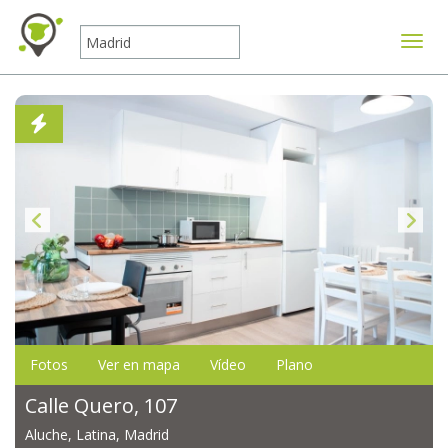
Mostr
Fotos
Ver en mapa
Vídeo
Plano
Calle Quero, 107
Aluche, Latina, Madrid