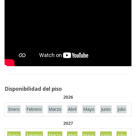
Disponibilidad del piso
2026
Enero
Febrero
Marzo
Abril
Mayo
Junio
Julio
A
2027
Enero
Febrero
Marzo
Abril
Mayo
Junio
Julio
A