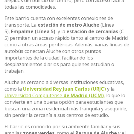
alejados del bullicio del centro, pero con acceso fácil a
todas las comodidades.
Este barrio cuenta con excelentes conexiones de
transporte. La
estación de metro Aluche
(Línea
5),
Empalme (Línea 5)
y la
estación de cercanías
(C-
5) permiten un acceso rápido tanto al centro de Madrid
como a otras áreas periféricas. Además, varias líneas de
autobús conectan Aluche con otros puntos
importantes de la ciudad, facilitando los
desplazamientos diarios para quienes estudian o
trabajan.
Aluche es cercano a diversas instituciones educativas,
como la
Universidad Rey Juan Carlos (URJC)
y la
Universidad Complutense
de Madrid (UCM)
,
lo que lo
convierte en una buena opción para estudiantes que
buscan una zona residencial más tranquila y asequible,
sin perder la cercanía a sus centros de estudio.
El barrio es conocido por su ambiente familiar y sus
amplias
zonas verdes
, como el
Parque de Aluche
y el