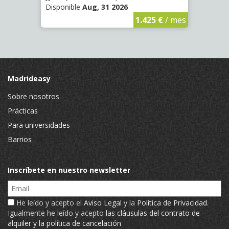
Disponible
Aug, 31 2026
Dispo
€
/ mes
1.425 €
/ mes
Madrideasy
Sobre nosotros
Prácticas
Para universidades
Barrios
Inscríbete en nuestro newsletter
Email
He leído y acepto el
Aviso Legal
y la
Política de Privacidad
.
Igualmente he leído y acepto
las cláusulas del contrato de
alquiler y la política de cancelación