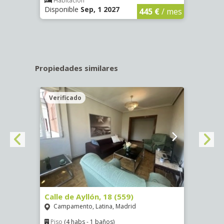
€
/ mes
Habitación
Hab
Disponible
Sep, 1 2027
Dispo
445 €
/ mes
Propiedades similares
Verificado
Veri
Calle de Ayllón, 18 (559)
Calle
Campamento, Latina, Madrid
Aluc
Piso
(4 habs - 1 baños)
Piso