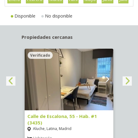
Disponible
No disponible
Propiedades cercanas
Verificado
Veri
63)
Calle de Escalona, 55 - Hab. #1
Calle
(3435)
(3436
Aluche, Latina, Madrid
Aluc