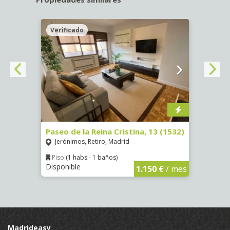
Verificado
Veri
Paseo de la Reina Cristina, 13 (1532)
Calle
Jerónimos, Retiro, Madrid
Luce
Piso
(1 habs - 1 baños)
Piso
Disponible
Dispo
€
/ mes
1.150 €
/ mes
Madrideasy