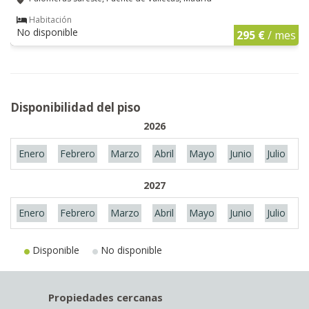
Habitación
No disponible
295 €
/ mes
Disponibilidad del piso
2026
Enero
Febrero
Marzo
Abril
Mayo
Junio
Julio
A
2027
Enero
Febrero
Marzo
Abril
Mayo
Junio
Julio
A
Disponible
No disponible
Propiedades cercanas