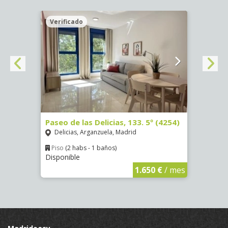
Verificado
Veri
Paseo de las Delicias, 133. 5º (4254)
Paseo
Delicias, Arganzuela, Madrid
Deli
Piso
(2 habs - 1 baños)
Piso
Disponible
Dispo
€
/ mes
1.650 €
/ mes