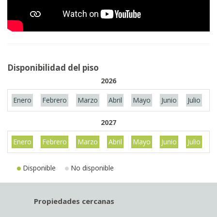
Disponibilidad del piso
2026
Enero
Febrero
Marzo
Abril
Mayo
Junio
Julio
A
2027
Enero
Febrero
Marzo
Abril
Mayo
Junio
Julio
A
Disponible
No disponible
Propiedades cercanas