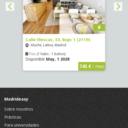
Calle Illescas, 33, Bajo 1 (2119)
Calle
Aluche, Latina, Madrid
Impe
Piso
(1 habs - 1 baños)
Piso
Disponible
May, 1 2028
Dispo
€
/ mes
745 €
/ mes
Madrideasy
Sobre nosotros
Prácticas
Para universidades