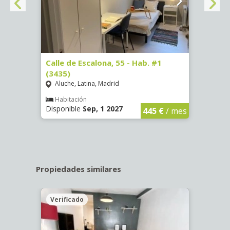
63)
Calle de Escalona, 55 - Hab. #1
Calle
(3435)
(3436
Aluche, Latina, Madrid
Aluc
€
/ mes
Habitación
Hab
Disponible
Sep, 1 2027
Dispo
445 €
/ mes
Propiedades similares
Verificado
Veri