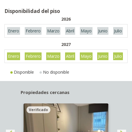
Disponibilidad del piso
2026
Enero
Febrero
Marzo
Abril
Mayo
Junio
Julio
A
2027
Enero
Febrero
Marzo
Abril
Mayo
Junio
Julio
A
Disponible
No disponible
Propiedades cercanas
Verificado
Veri