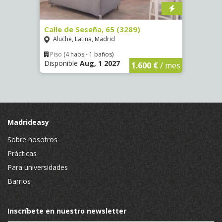
4305)
Calle de Seseña, 65 (3289)
Calle
Aluche, Latina, Madrid
Aluc
Piso
(4 habs - 1 baños)
Piso
Disponible
Aug, 1 2027
Dispon
€
/ mes
1.600 €
/ mes
Madrideasy
Sobre nosotros
Prácticas
Para universidades
Barrios
Inscríbete en nuestro newsletter