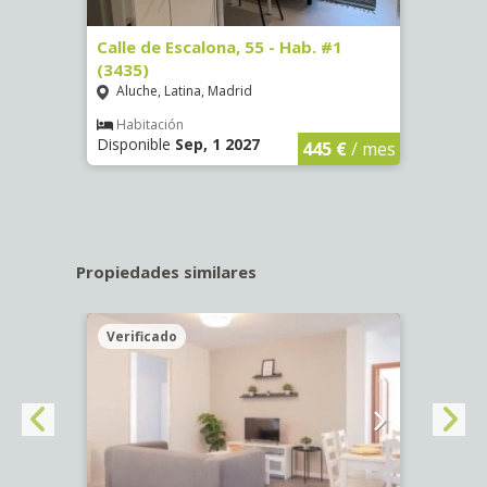
63)
Calle de Escalona, 55 - Hab. #1
Calle
(3435)
(3436
Aluche, Latina, Madrid
Aluc
€
/ mes
Habitación
Hab
Disponible
Sep, 1 2027
Dispo
445 €
/ mes
Propiedades similares
Verificado
Veri