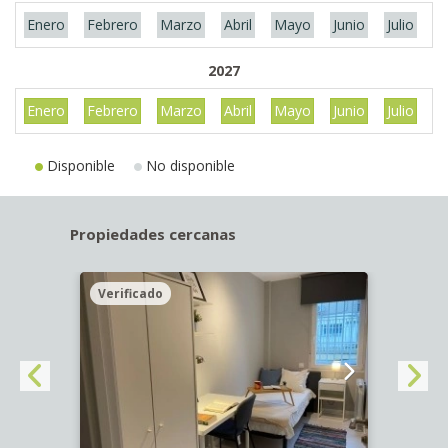
Enero
Febrero
Marzo
Abril
Mayo
Junio
Julio
A
2027
Enero
Febrero
Marzo
Abril
Mayo
Junio
Julio
A
Disponible
No disponible
Propiedades cercanas
Verificado
Veri