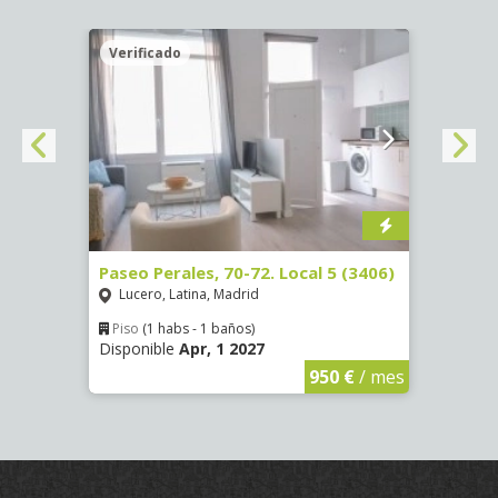
Verificado
Veri
)
Paseo Perales, 70-72. Local 5 (3406)
Calle
Lucero, Latina, Madrid
Luce
Piso
(1 habs - 1 baños)
Piso
Disponible
Apr, 1 2027
Dispon
€
/ mes
950 €
/ mes