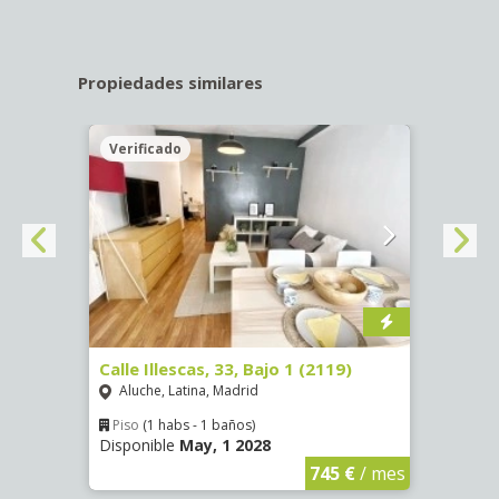
Propiedades similares
Verificado
Veri
Calle Illescas, 33, Bajo 1 (2119)
Calle
Aluche, Latina, Madrid
Impe
Piso
(1 habs - 1 baños)
Piso
Disponible
May, 1 2028
Dispo
€
/ mes
745 €
/ mes