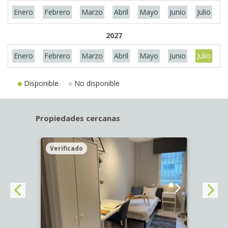
Enero
Febrero
Marzo
Abril
Mayo
Junio
Julio
A
2027
Enero
Febrero
Marzo
Abril
Mayo
Junio
Julio
A
Disponible
No disponible
Propiedades cercanas
Verificado
Veri