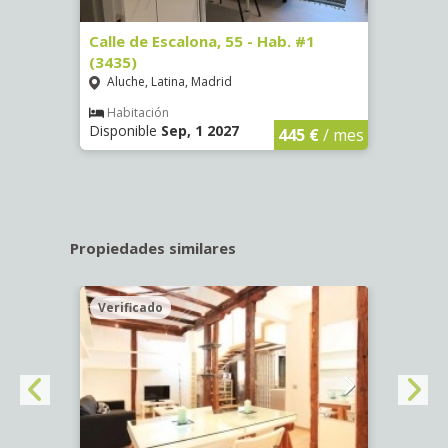
63)
Calle de Escalona, 55 - Hab. #1
Calle
(3435)
(3436
Aluche, Latina, Madrid
Aluc
€
/ mes
Habitación
Hab
Disponible
Sep, 1 2027
Dispo
445 €
/ mes
Propiedades similares
Verificado
Veri