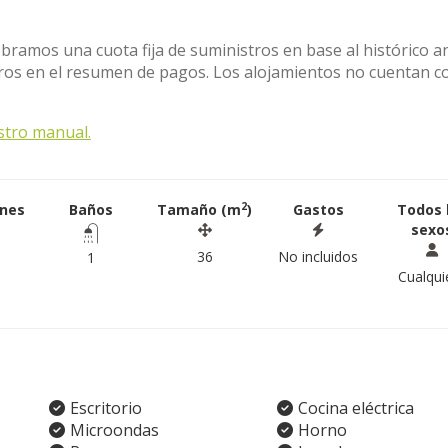
obramos una cuota fija de suministros en base al histórico a
stros en el resumen de pagos. Los alojamientos no cuentan c
stro manual.
2
ones
Baños
Tamaño (m
)
Gastos
Todos 
sexo
36
No incluidos
1
Cualqui
Escritorio
Cocina eléctrica
Microondas
Horno