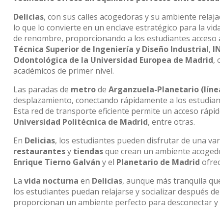
Delicias
, con sus calles acogedoras y su ambiente relaj
lo que lo convierte en un enclave estratégico para la vid
de renombre, proporcionando a los estudiantes acceso a 
Técnica Superior de Ingeniería y Diseño Industrial
,
I
Odontológica de la Universidad Europea de Madrid
,
académicos de primer nivel.
Las paradas de
metro
de
Arganzuela-Planetario (líne
desplazamiento, conectando rápidamente a los estudiante
Esta red de transporte eficiente permite un acceso rápi
Universidad Politécnica de Madrid
, entre otras.
En
Delicias
, los estudiantes pueden disfrutar de una vari
restaurantes
y
tiendas
que crean un ambiente acogedor
Enrique Tierno Galván
y el
Planetario de Madrid
ofrec
La
vida nocturna
en
Delicias
, aunque más tranquila que
los estudiantes puedan relajarse y socializar después de
proporcionan un ambiente perfecto para desconectar y 