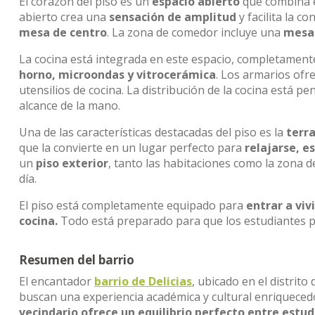
El corazón del piso es un
espacio abierto
que combina 
abierto crea una
sensación de amplitud
y facilita la c
mesa de centro
. La zona de comedor incluye una
mesa 
La cocina está integrada en este espacio, completamen
horno, microondas y vitrocerámica
. Los armarios ofr
utensilios de cocina. La distribución de la cocina está p
alcance de la mano.
Una de las características destacadas del piso es la
terr
que la convierte en un lugar perfecto para
relajarse, e
un
piso exterior
, tanto las habitaciones como la zona d
día.
El piso está completamente equipado para
entrar a vivi
cocina.
Todo está preparado para que los estudiantes 
Resumen del barrio
El encantador
barrio de Delicias
, ubicado en el distrito
buscan una experiencia académica y cultural enriqueced
vecindario ofrece un equilibrio perfecto entre estudi