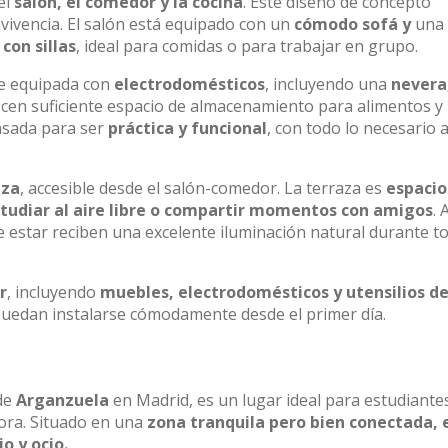
el
salón, el comedor y la cocina
. Este diseño de concepto
onvivencia. El salón está equipado con un
cómodo sofá y
una
con sillas
, ideal para comidas o para trabajar en grupo.
te equipada con
electrodomésticos
, incluyendo una
nevera
ecen suficiente espacio de almacenamiento para alimentos y
ensada para ser
práctica y funcional
, con todo lo necesario a
aza
, accesible desde el salón-comedor. La terraza es
espacio
studiar al aire libre o compartir momentos con amigos
. 
e estar reciben una excelente iluminación natural durante to
r
, incluyendo
muebles, electrodomésticos y utensilios d
puedan instalarse cómodamente desde el primer día.
 de
Arganzuela
en Madrid, es un lugar ideal para estudiante
ora. Situado en una
zona tranquila pero bien conectada, 
o y ocio.