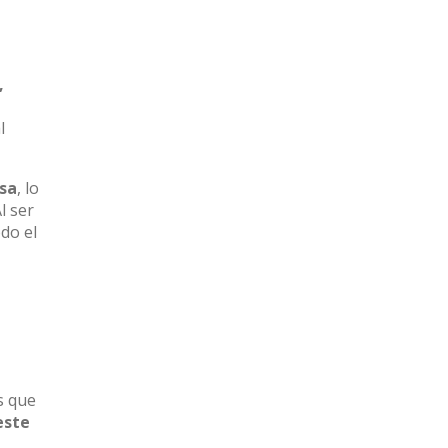
,
l
sa
, lo
Al ser
do el
e
s que
este