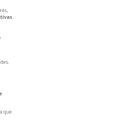
rés,
tivas
s
des.
e
ra que