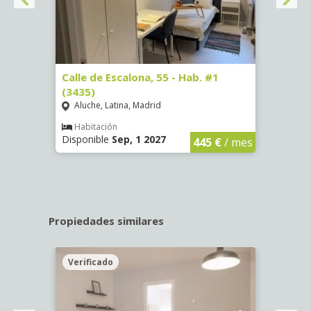
63)
Calle de Escalona, 55 - Hab. #1
Calle
(3435)
(3436
Aluche, Latina, Madrid
Aluc
€
/ mes
Habitación
Hab
Disponible
Sep, 1 2027
Dispo
445 €
/ mes
Propiedades similares
Verificado
Veri