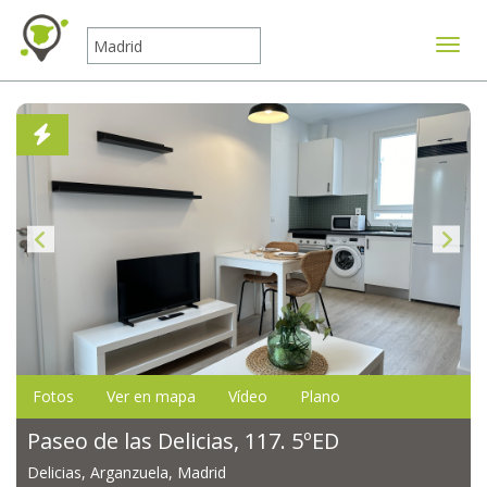
Mostr
Fotos
Ver en mapa
Vídeo
Plano
Paseo de las Delicias, 117. 5ºED
Delicias, Arganzuela, Madrid