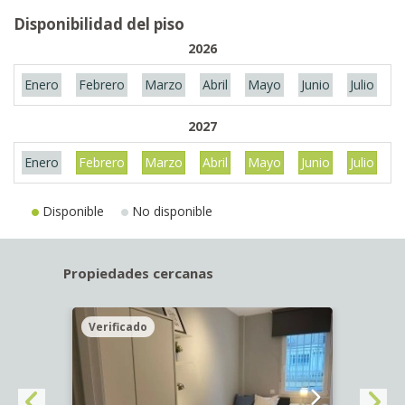
Disponibilidad del piso
2026
Enero
Febrero
Marzo
Abril
Mayo
Junio
Julio
A
2027
Enero
Febrero
Marzo
Abril
Mayo
Junio
Julio
A
Disponible
No disponible
Propiedades cercanas
Verificado
Veri