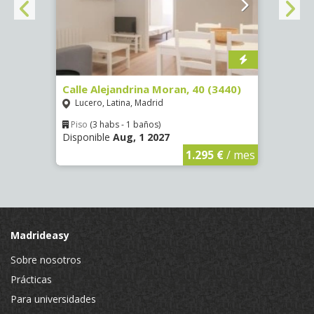
Calle Alejandrina Moran, 40 (3440)
Calle
Pozue
Lucero, Latina, Madrid
Mad
Piso
(3 habs - 1 baños)
Disponible
Aug, 1 2027
€
/ mes
Piso
Dispo
1.295 €
/ mes
Madrideasy
Sobre nosotros
Prácticas
Para universidades