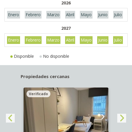
2026
Enero
Febrero
Marzo
Abril
Mayo
Junio
Julio
A
2027
Enero
Febrero
Marzo
Abril
Mayo
Junio
Julio
A
Disponible
No disponible
Propiedades cercanas
Verificado
Veri