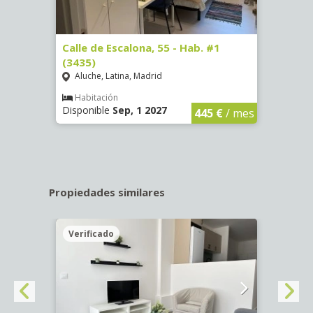
63)
Calle de Escalona, 55 - Hab. #1
Calle
(3435)
(3436
Aluche, Latina, Madrid
Aluc
€
/ mes
Habitación
Hab
Disponible
Sep, 1 2027
Dispo
445 €
/ mes
Propiedades similares
Verificado
Veri