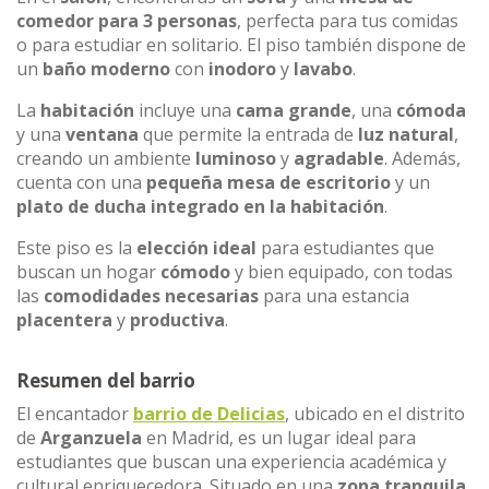
comedor para 3 personas
, perfecta para tus comidas
o para estudiar en solitario. El piso también dispone de
un
baño moderno
con
inodoro
y
lavabo
.
La
habitación
incluye una
cama grande
, una
cómoda
y una
ventana
que permite la entrada de
luz natural
,
creando un ambiente
luminoso
y
agradable
. Además,
cuenta con una
pequeña mesa de escritorio
y un
plato de ducha integrado en la habitación
.
Este piso es la
elección ideal
para estudiantes que
buscan un hogar
cómodo
y bien equipado, con todas
las
comodidades necesarias
para una estancia
placentera
y
productiva
.
Resumen del barrio
El encantador
barrio de Delicias
, ubicado en el distrito
de
Arganzuela
en Madrid, es un lugar ideal para
estudiantes que buscan una experiencia académica y
cultural enriquecedora. Situado en una
zona tranquila