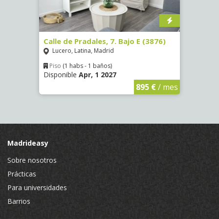
Calle de Pradales, 7. Bajo E (3876)
Calle
Lucero, Latina, Madrid
Luce
Piso
(1 habs - 1 baños)
Piso
Disponible
Apr, 1 2027
Dispo
€
/ mes
895 €
/ mes
Madrideasy
Sobre nosotros
Prácticas
Para universidades
Barrios