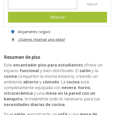
Aplicar
Reservar
Alojamiento seguro
¿Quieres reservar una visita?
Resumen de piso
Este
encantador piso para estudiantes
ofrece un
espacio
funcional
y bien distribuido. El
salón
y la
cocina
comparten la misma estancia, creando un
ambiente
abierto
y
cómodo
. La
cocina
está
completamente equipada con
nevera
,
horno
,
vitrocerámica
y una
mesa en la pared con un
banquito
, brindándote todo lo necesario para tus
necesidades diarias de cocina
.
En el
salón
, encontrarás un
sofá
y una
mesa de