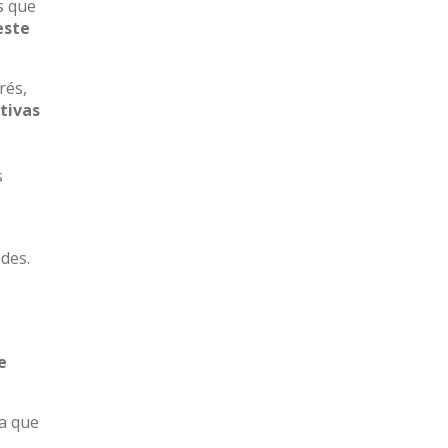
s que
este
rés,
tivas
s
des.
e
ra que