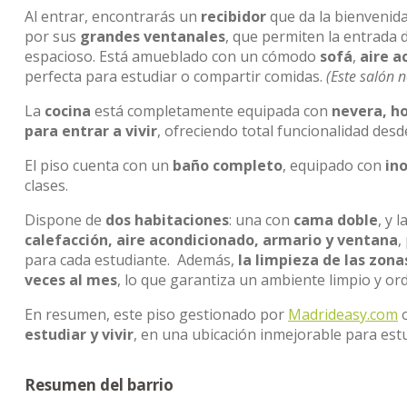
Al entrar, encontrarás un
recibidor
que da la bienvenida 
por sus
grandes ventanales
, que permiten la entrada
espacioso. Está amueblado con un cómodo
sofá
,
aire a
perfecta para estudiar o compartir comidas.
(Este salón n
La
cocina
está completamente equipada con
nevera, h
para entrar a vivir
, ofreciendo total funcionalidad desde
El piso cuenta con un
baño completo
, equipado con
in
clases.
Dispone de
dos habitaciones
: una con
cama doble
, y 
calefacción, aire acondicionado, armario y ventana
,
para cada estudiante. Además,
la limpieza de las zona
veces al mes
, lo que garantiza un ambiente limpio y or
En resumen, este piso gestionado por
Madrideasy.com
o
estudiar y vivir
, en una ubicación inmejorable para est
Resumen del barrio