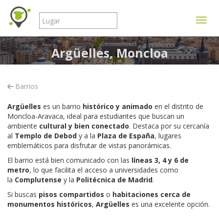
Mostr
Argüelles, Moncloa
Barrios
Argüelles
es un barrio
histórico y animado
en el distrito de
Moncloa-Aravaca, ideal para estudiantes que buscan un
ambiente
cultural y bien conectado
. Destaca por su cercanía
al
Templo de Debod
y a la
Plaza de España
, lugares
emblemáticos para disfrutar de vistas panorámicas.
El barrio está bien comunicado con las
líneas 3, 4 y 6 de
metro
, lo que facilita el acceso a universidades como
la
Complutense
y la
Politécnica de Madrid
.
Si buscas
pisos compartidos
o
habitaciones cerca de
monumentos históricos
,
Argüelles
es una excelente opción.