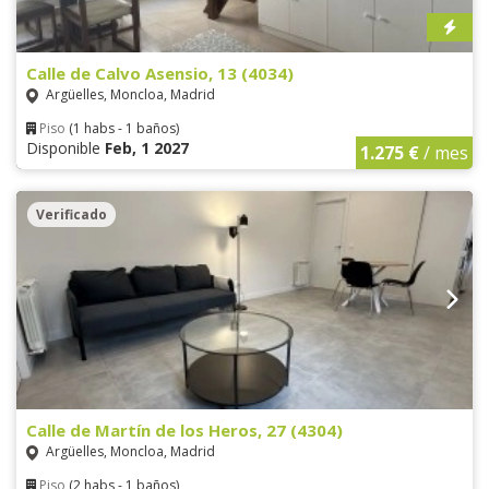
Calle de Calvo Asensio, 13 (4034)
Argüelles, Moncloa, Madrid
Piso
(1 habs - 1 baños)
Disponible
Feb, 1 2027
1.275 €
/ mes
Verificado
Calle de Martín de los Heros, 27 (4304)
Argüelles, Moncloa, Madrid
Piso
(2 habs - 1 baños)