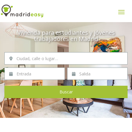
Mostr
Vivienda para estudiantes y jóvenes
trabajadores en Madrid
Ciudad, calle o lugar…
Entrada
Salida
Buscar