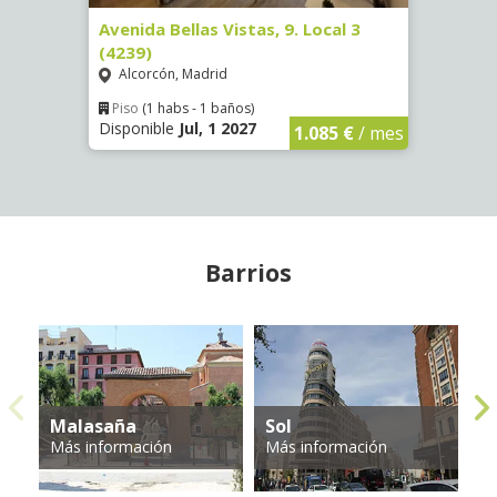
873)
Avenida Bellas Vistas, 9. Local 3
Calle
(4239)
Hab. 
Alcorcón, Madrid
Goya
€
/ mes
Piso
(1 habs - 1 baños)
Hab
Disponible
Jul, 1 2027
Dispon
1.085 €
/ mes
Barrios
Malasaña
Sol
A
Más información
Más información
Má