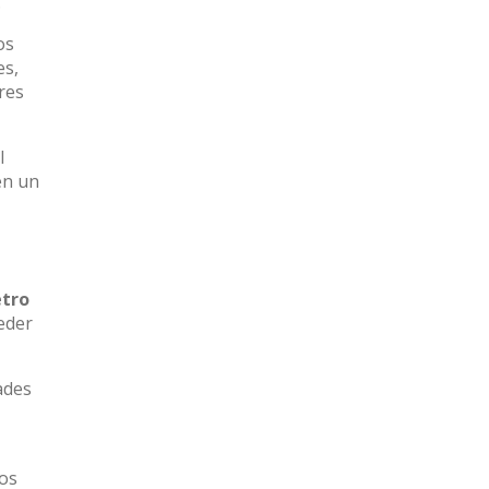
.
os
es,
res
l
en un
etro
ceder
ades
dos