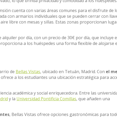
ivado, lo que brinda privacidad y comodidad a los huéspedes
nsión cuenta con varias áreas comunes para el disfrute de l
ada con armarios individuales que se pueden cerrar con llav
 aire libre con mesas y sillas. Estas zonas proporcionan luga
alquiler por día, con un precio de 30€ por día, que incluye e
 proporciona a los huéspedes una forma flexible de alojarse 
arrio de
Bellas Vistas
, ubicado en Tetuán, Madrid. Con
el m
io ofrece a los estudiantes una ubicación estratégica para ac
iencia académica y social enriquecedora. Entre las universid
drid
y la
Universidad Pontificia Comillas
, que añaden una
antes
, Bellas Vistas ofrece opciones gastronómicas para to