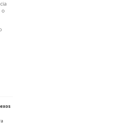
cia
e o
o
sexos
ra