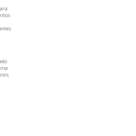
para
entos
antes
cado
zona
cios