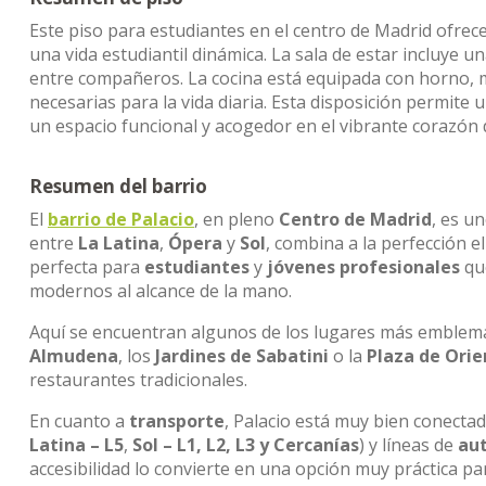
Este piso para estudiantes en el centro de Madrid ofrec
una vida estudiantil dinámica. La sala de estar incluye
entre compañeros. La cocina está equipada con horno, 
necesarias para la vida diaria. Esta disposición permit
un espacio funcional y acogedor en el vibrante corazón 
Resumen del barrio
El
barrio de Palacio
, en pleno
Centro de Madrid
, es u
entre
La Latina
,
Ópera
y
Sol
, combina a la perfección e
perfecta para
estudiantes
y
jóvenes profesionales
que
modernos al alcance de la mano.
Aquí se encuentran algunos de los lugares más emblemát
Almudena
, los
Jardines de Sabatini
o la
Plaza de Orie
restaurantes tradicionales.
En cuanto a
transporte
, Palacio está muy bien conecta
Latina – L5
,
Sol – L1, L2, L3 y Cercanías
) y líneas de
au
accesibilidad lo convierte en una opción muy práctica p