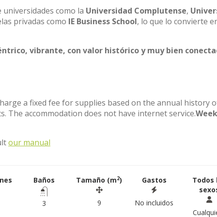
de universidades como la
Universidad Complutense
,
Univer
elas privadas como
IE Business School
, lo que lo convierte e
éntrico, vibrante, con valor histórico y muy bien conect
charge a fixed fee for supplies based on the annual history o
s. The accommodation does not have internet service.
Week
ult
our manual
2
ones
Baños
Tamaño (m
)
Gastos
Todos 
sexo
9
No incluidos
3
Cualqui