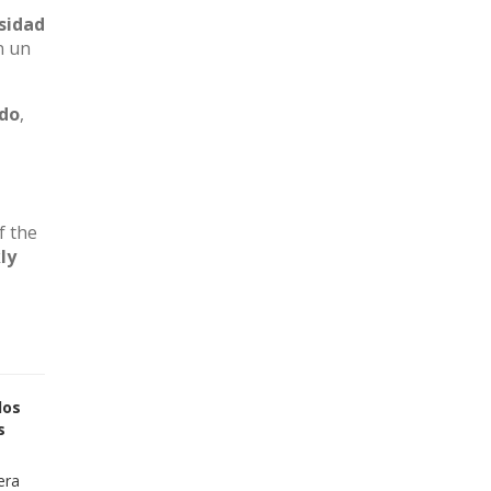
sidad
n un
ado
,
f the
ly
los
s
era