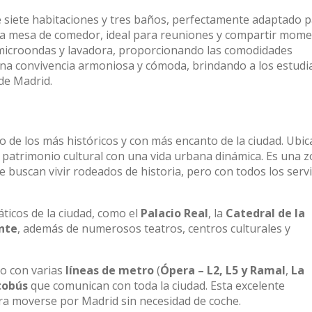
e siete habitaciones y tres baños, perfectamente adaptado 
 una mesa de comedor, ideal para reuniones y compartir mom
microondas y lavadora, proporcionando las comodidades
e una convivencia armoniosa y cómoda, brindando a los estudi
de Madrid.
no de los más históricos y con más encanto de la ciudad. Ubi
l patrimonio cultural con una vida urbana dinámica. Es una 
 buscan vivir rodeados de historia, pero con todos los servi
icos de la ciudad, como el
Palacio Real
, la
Catedral de la
nte
, además de numerosos teatros, centros culturales y
do con varias
líneas de metro
(
Ópera – L2, L5 y Ramal
,
La
tobús
que comunican con toda la ciudad. Esta excelente
ara moverse por Madrid sin necesidad de coche.