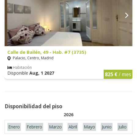
Calle de Bailén, 49 - Hab. #7 (3735)
Palacio, Centro, Madrid
Habitación
Disponible
Aug, 1 2027
825 €
/ mes
Disponibilidad del piso
2026
Enero
Febrero
Marzo
Abril
Mayo
Junio
Julio
A