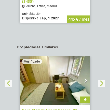
(3435)
(3436
Aluche, Latina, Madrid
Aluc
€
/ mes
Habitación
Hab
Disponible
Sep, 1 2027
Dispo
445 €
/ mes
Propiedades similares
Verificado
Veri