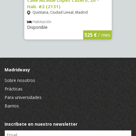
 #8
Calle Alcalde López Casero, 20 -
Calle
Hab. #2 (2131)
Hab. 
Quintana, Ciudad Lineal, Madrid
Vist
Habitación
Hab
Disponible
Dispon
€
/ mes
525 €
/ mes
Madrideasy
Sobre nosotros
Prácticas
Para universidades
Barrios
Inscríbete en nuestro newsletter
Email