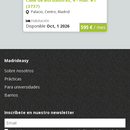
 13 -
Calle de Bordadores, 4 - Hab. #1
Calle
(3737)
Hab. 
Palacio, Centro, Madrid
Goya
Habitación
Hab
Disponible
Oct, 1 2026
Dispon
€
/ mes
595 €
/ mes
Madrideasy
Sobre nosotros
Prácticas
Para universidades
Barrios
Inscríbete en nuestro newsletter
Email