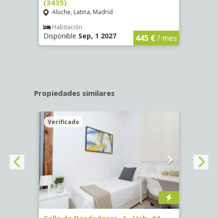
(3435)
(3436
Aluche, Latina, Madrid
Aluc
€
/ mes
Habitación
Hab
Disponible
Sep, 1 2027
Dispo
445 €
/ mes
Propiedades similares
Verificado
Veri