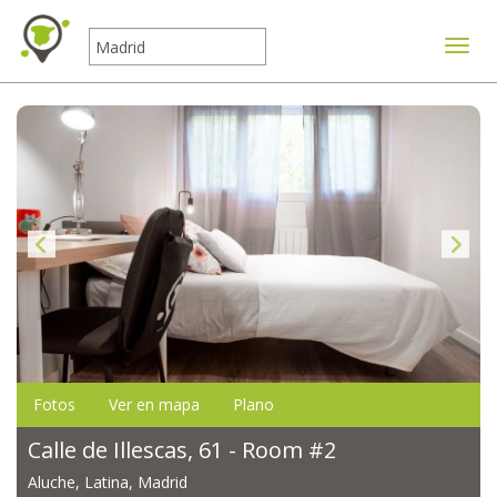
Mostr
Fotos
Ver en mapa
Plano
Calle de Illescas, 61 - Room #2
Aluche, Latina, Madrid