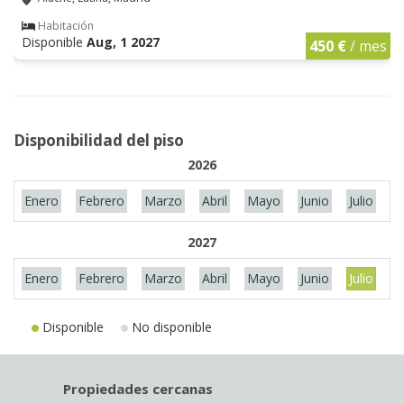
Habitación
Disponible
Aug, 1 2027
450 €
/ mes
Disponibilidad del piso
2026
Enero
Febrero
Marzo
Abril
Mayo
Junio
Julio
A
2027
Enero
Febrero
Marzo
Abril
Mayo
Junio
Julio
A
Disponible
No disponible
Propiedades cercanas