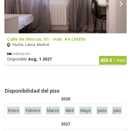
Calle de Illescas, 61 - Hab. #4 (3689)
Aluche, Latina, Madrid
Habitación
Disponible
Aug, 1 2027
450 €
/ mes
Disponibilidad del piso
2026
Enero
Febrero
Marzo
Abril
Mayo
Junio
Julio
A
2027