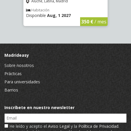
Aluche, Latina, Madrid
Luce
Habitación
Hab
Disponible
Aug, 1 2027
Dispo
€
/ mes
350 €
/ mes
Madrideasy
Sobre nosotros
Prácticas
Para universidades
Barrios
Inscríbete en nuestro newsletter
Email
He leído y acepto el
Aviso Legal
y la
Política de Privacidad
.