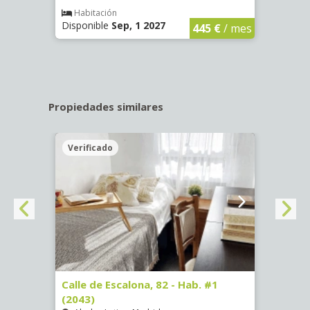
€
/ mes
Habitación
Hab
Disponible
Sep, 1 2027
Dispo
445 €
/ mes
Propiedades similares
Verificado
Veri
Calle de Escalona, 82 - Hab. #1
Calle
(2043)
#1 (3