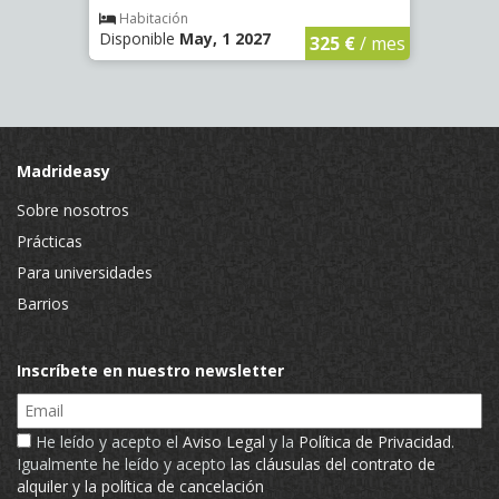
€
/ mes
Habitación
Hab
Disponible
May, 1 2027
Dispo
325 €
/ mes
Madrideasy
Sobre nosotros
Prácticas
Para universidades
Barrios
Inscríbete en nuestro newsletter
Email
He leído y acepto el
Aviso Legal
y la
Política de Privacidad
.
Igualmente he leído y acepto
las cláusulas del contrato de
alquiler y la política de cancelación