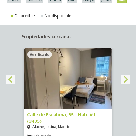
Disponible
No disponible
Propiedades cercanas
Verificado
Veri
63)
Calle de Escalona, 55 - Hab. #1
Calle
(3435)
(3436
Aluche, Latina, Madrid
Aluc