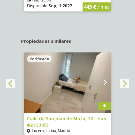
€
/ mes
Habitación
Hab
Disponible
Sep, 1 2027
Dispo
445 €
/ mes
Propiedades similares
Verificado
Veri
16)
Calle de San Juan de Mata, 12 - Hab.
Calle
#2 (3335)
#1 (3
Lucero, Latina, Madrid
Conc