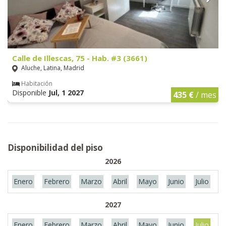
Calle de Illescas, 75 - Hab. #3 (3661)
Aluche, Latina, Madrid
Habitación
Disponible
Jul, 1 2027
435 €
/ mes
Disponibilidad del piso
2026
Enero
Febrero
Marzo
Abril
Mayo
Junio
Julio
A
2027
Enero
Febrero
Marzo
Abril
Mayo
Junio
Julio
A