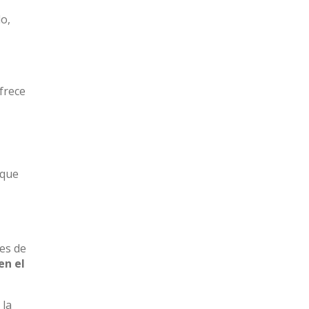
lo,
frece
 que
es de
en el
 la