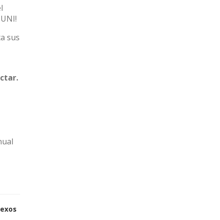
l
CUNI!
a sus
ctar.
nual
sexos