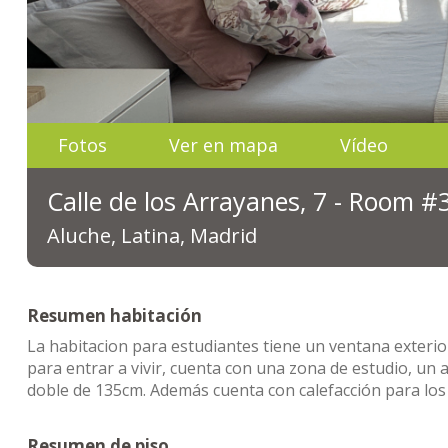
Fotos
Ver en mapa
Vídeo
Calle de los Arrayanes, 7 - Room #
Aluche, Latina, Madrid
Resumen habitación
La habitacion para estudiantes tiene un ventana exterior
para entrar a vivir, cuenta con una zona de estudio, un
doble de 135cm. Además cuenta con calefacción para los f
Resumen de piso