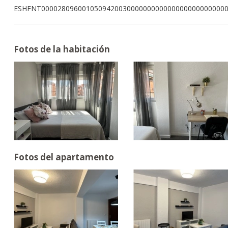
ESHFNT000028096001050942003000000000000000000000000
Fotos de la habitación
Fotos del apartamento