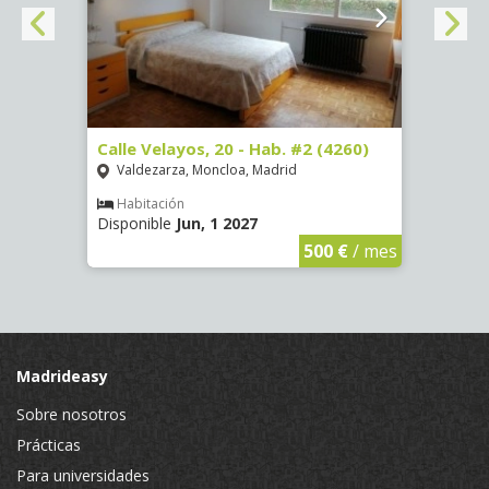
º -
Calle Velayos, 20 - Hab. #2 (4260)
Calle
Valdezarza, Moncloa, Madrid
Vald
Habitación
Hab
Disponible
Jun, 1 2027
Dispo
€
/ mes
500 €
/ mes
Madrideasy
Sobre nosotros
Prácticas
Para universidades