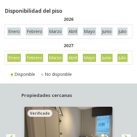
Disponibilidad del piso
2026
Enero
Febrero
Marzo
Abril
Mayo
Junio
Julio
A
2027
Enero
Febrero
Marzo
Abril
Mayo
Junio
Julio
A
Disponible
No disponible
Propiedades cercanas
Verificado
Veri