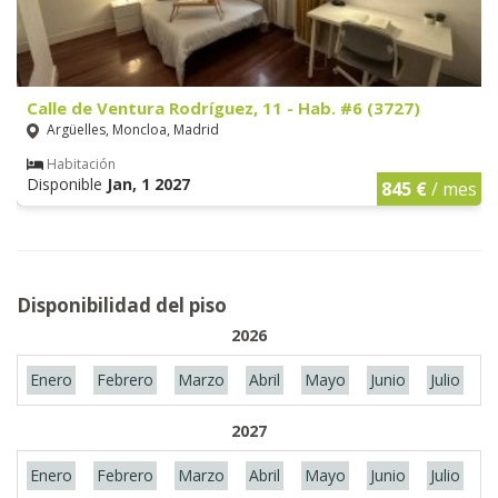
Calle de Ventura Rodríguez, 11 - Hab. #6 (3727)
Argüelles, Moncloa, Madrid
Habitación
Disponible
Jan, 1 2027
845 €
/ mes
Disponibilidad del piso
2026
Enero
Febrero
Marzo
Abril
Mayo
Junio
Julio
A
2027
Enero
Febrero
Marzo
Abril
Mayo
Junio
Julio
A