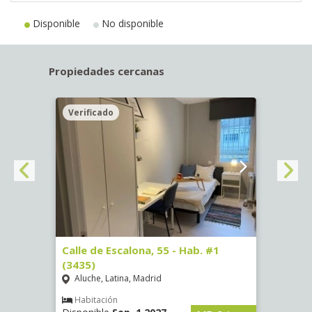
Disponible
No disponible
Propiedades cercanas
Verificado
Veri
63)
Calle de Escalona, 55 - Hab. #1
Calle
(3435)
(3436
Aluche, Latina, Madrid
Aluc
€
/ mes
Habitación
Hab