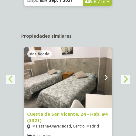
Disponible
Sep, 1 2027
Dispo
445 €
/ mes
Propiedades similares
Verificado
Veri
, 7 -
Cuesta de San Vicente, 24 - Hab. #4
Calle
(3321)
Pala
Malasaña-Universidad, Centro, Madrid
Hab
Dispon
Habitación