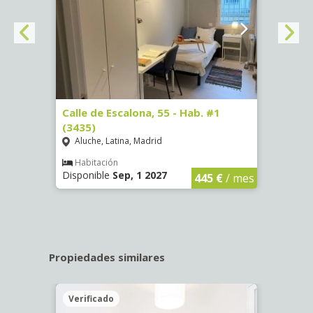
63)
Calle de Escalona, 55 - Hab. #1
Calle
(3435)
(3436
Aluche, Latina, Madrid
Aluc
€
/ mes
Habitación
Hab
Disponible
Sep, 1 2027
Dispo
445 €
/ mes
Propiedades similares
Verificado
Veri