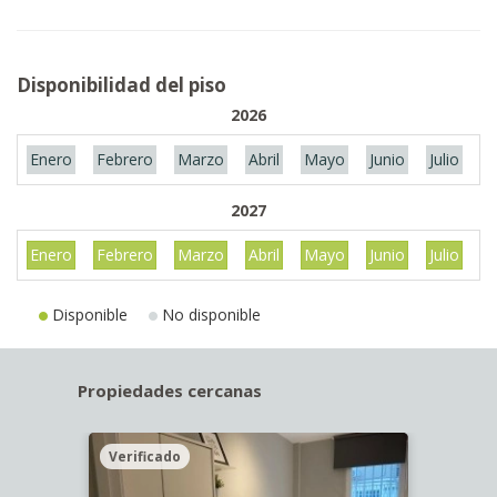
Disponibilidad del piso
2026
Enero
Febrero
Marzo
Abril
Mayo
Junio
Julio
A
2027
Enero
Febrero
Marzo
Abril
Mayo
Junio
Julio
A
Disponible
No disponible
Propiedades cercanas
Verificado
Veri