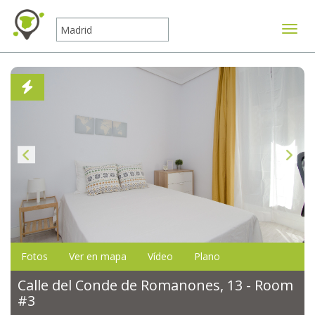
Mostr
Fotos
Ver en mapa
Vídeo
Plano
Calle del Conde de Romanones, 13 - Room
#3