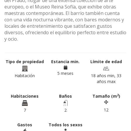
del Prado, hogar de una extensa colección de arte
europeo, o el Museo Reina Sofía, que exhibe obras
maestras contemporáneas. El barrio también cuenta
con una vida nocturna vibrante, con bares modernos y
locales de entretenimiento que satisfacen gustos
diversos, ofreciendo el equilibrio perfecto entre estudio
y ocio.
Tipo de propiedad
Estancia min.
Límite de edad
5 meses
Habitación
18 años min, 33
años max
2
Habitaciones
Baños
Tamaño (m
)
12
7
2
Gastos
Todos los sexos