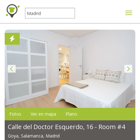
Mostr
Fotos
Ver en mapa
Plano
Calle del Doctor Esquerdo, 16 - Room #4
Goya, Salamanca, Madrid