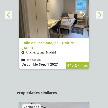
63)
Calle de Escalona, 55 - Hab. #1
Calle
(3435)
(3436
Aluche, Latina, Madrid
Aluc
€
/ mes
Habitación
Hab
Disponible
Sep, 1 2027
Dispo
445 €
/ mes
Propiedades similares
Verificado
Veri