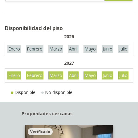
Disponibilidad del piso
2026
Enero
Febrero
Marzo
Abril
Mayo
Junio
Julio
A
2027
Enero
Febrero
Marzo
Abril
Mayo
Junio
Julio
A
Disponible
No disponible
Propiedades cercanas
Verificado
Veri