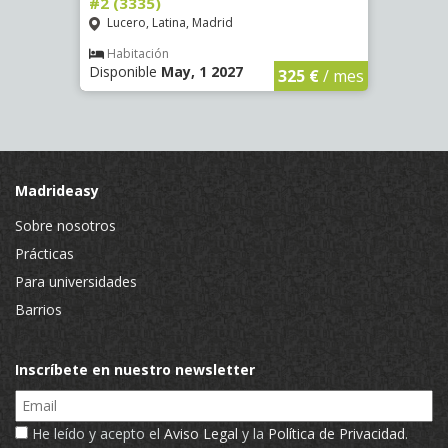
#2 (3335)
#1 (3
Lucero, Latina, Madrid
Conc
€
/ mes
Habitación
Hab
Disponible
May, 1 2027
Dispo
325 €
/ mes
Madrideasy
Sobre nosotros
Prácticas
Para universidades
Barrios
Inscríbete en nuestro newsletter
Email
He leído y acepto el
Aviso Legal
y la
Política de Privacidad
.