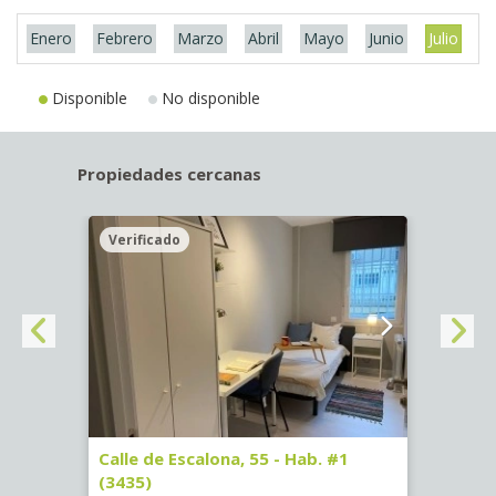
Enero
Febrero
Marzo
Abril
Mayo
Junio
Julio
A
Disponible
No disponible
Propiedades cercanas
Verificado
Veri
63)
Calle de Escalona, 55 - Hab. #1
Calle
(3435)
(3436