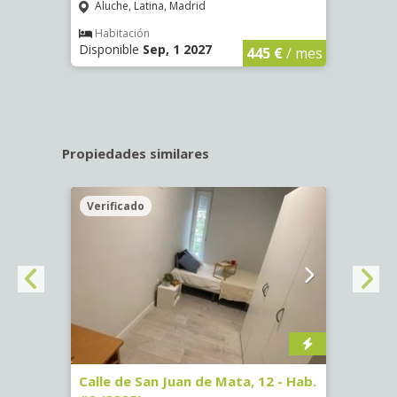
Aluche, Latina, Madrid
Aluc
€
/ mes
Habitación
Hab
Disponible
Sep, 1 2027
Dispo
445 €
/ mes
Propiedades similares
Verificado
Veri
16)
Calle de San Juan de Mata, 12 - Hab.
Calle