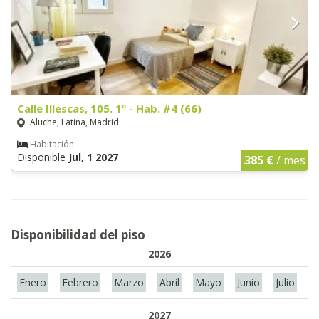
Calle Illescas, 105. 1º - Hab. #4 (66)
Aluche, Latina, Madrid
Habitación
Disponible
Jul, 1 2027
385 €
/ mes
Disponibilidad del piso
2026
Enero
Febrero
Marzo
Abril
Mayo
Junio
Julio
A
2027